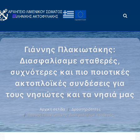
Γιάννης Πλακιωτάκης:
Διασφαλίσαμε σταθερές,
συχνότερες και πιο ποιοτικές
ακτοπλοϊκές συνδέσεις για
τους νησιώτες και τα νησιά μας
Αρχική σελίδα
Δραστηριότητες
Γιάννης Πλακιωτάκης: Διασφαλίσαμε σταθερές, …