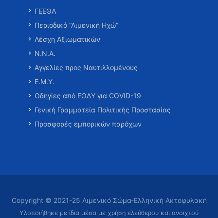
ΓΕΕΘΑ
Περιοδικό “Λιμενική Ηχώ”
Λέσχη Αξιωματικών
Ν.Ν.Α.
Αγγελίες προς Ναυτιλλομένους
Ε.Μ.Υ.
Οδηγίες από ΕΟΔΥ για COVID-19
Γενική Γραμματεία Πολιτικής Προστασίας
Προσφορές εμπορικών παρόχων
Copyright © 2021-25 Λιμενικό Σώμα-Ελληνική Ακτοφυλακή
Υλοποιήθηκε με ίδια μέσα με χρήση ελεύθερου και ανοιχτού