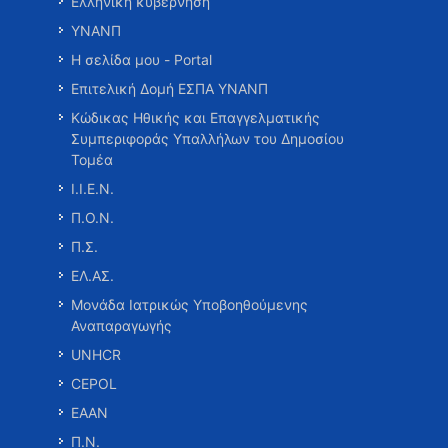
Ελληνική κυβέρνηση
ΥΝΑΝΠ
Η σελίδα μου - Portal
Επιτελική Δομή ΕΣΠΑ ΥΝΑΝΠ
Κώδικας Ηθικής και Επαγγελματικής
Συμπεριφοράς Υπαλλήλων του Δημοσίου
Τομέα
Ι.Ι.Ε.Ν.
Π.Ο.Ν.
Π.Σ.
ΕΛ.ΑΣ.
Μονάδα Ιατρικώς Υποβοηθούμενης
Αναπαραγωγής
UNHCR
CEPOL
ΕΑΑΝ
Π.Ν.