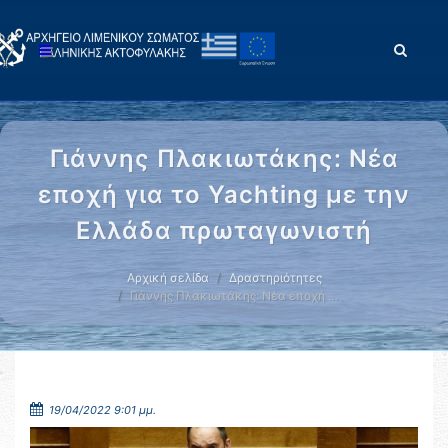
Γιάννης Πλακιωτάκης: Νέα
εποχή για το Yachting με την
Ελλάδα πρωταγωνιστή
Αρχική σελίδα
Δραστηριότητες
Γιάννης Πλακιωτάκης: Νέα εποχή …
19/04/2022 9:01 μμ.