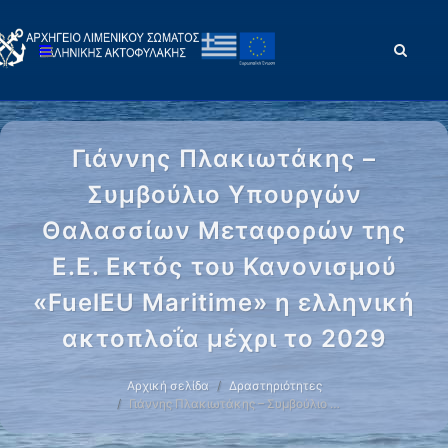
Γιάννης Πλακιωτάκης –
Συμβούλιο Υπουργών
Θαλασσίων Μεταφορών της
Ε.Ε. Εκτός του Κανονισμού
«FuelEU Maritime» η ελληνική
ακτοπλοΐα μέχρι το 2029
Αρχική σελίδα
Δραστηριότητες
Γιάννης Πλακιωτάκης – Συμβούλιο …