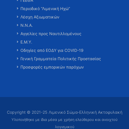
ΓΕΕΘΑ
Περιοδικό “Λιμενική Ηχώ”
Λέσχη Αξιωματικών
Ν.Ν.Α.
Αγγελίες προς Ναυτιλλομένους
Ε.Μ.Υ.
Οδηγίες από ΕΟΔΥ για COVID-19
Γενική Γραμματεία Πολιτικής Προστασίας
Προσφορές εμπορικών παρόχων
Copyright © 2021-25 Λιμενικό Σώμα-Ελληνική Ακτοφυλακή
Υλοποιήθηκε με ίδια μέσα με χρήση ελεύθερου και ανοιχτού
λογισμικού