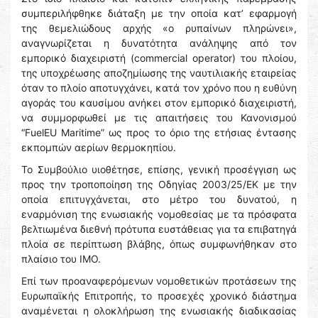
συμπεριλήφθηκε διάταξη με την οποία κατ’ εφαρμογή
της θεμελιώδους αρχής «ο ρυπαίνων πληρώνει»,
αναγνωρίζεται η δυνατότητα ανάληψης από τον
εμπορικό διαχειριστή (commercial operator) του πλοίου,
της υποχρέωσης αποζημίωσης της ναυτιλιακής εταιρείας
όταν το πλοίο αποτυγχάνει, κατά τον χρόνο που η ευθύνη
αγοράς του καυσίμου ανήκει στον εμπορικό διαχειριστή,
να συμμορφωθεί με τις απαιτήσεις του Κανονισμού
“FuelEU Maritime” ως προς το όριο της ετήσιας έντασης
εκπομπών αερίων θερμοκηπίου.
Το Συμβούλιο υιοθέτησε, επίσης, γενική προσέγγιση ως
προς την τροποποίηση της Οδηγίας 2003/25/ΕΚ με την
οποία επιτυγχάνεται, στο μέτρο του δυνατού, η
εναρμόνιση της ενωσιακής νομοθεσίας με τα πρόσφατα
βελτιωμένα διεθνή πρότυπα ευστάθειας για τα επιβατηγά
πλοία σε περίπτωση βλάβης, όπως συμφωνήθηκαν στο
πλαίσιο του ΙΜΟ.
Επί των προαναφερόμενων νομοθετικών προτάσεων της
Ευρωπαϊκής Επιτροπής, το προσεχές χρονικό διάστημα
αναμένεται η ολοκλήρωση της ενωσιακής διαδικασίας