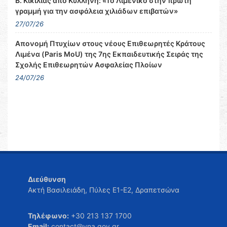
Β. Κικίλιας από Κυλλήνη: «Το Λιμενικό στην πρώτη
γραμμή για την ασφάλεια χιλιάδων επιβατών»
27/07/26
Απονομή Πτυχίων στους νέους Επιθεωρητές Κράτους
Λιμένα (Paris MoU) της 7ης Εκπαιδευτικής Σειράς της
Σχολής Επιθεωρητών Ασφαλείας Πλοίων
24/07/26
Διεύθυνση
Ακτή Βασιλειάδη, Πύλες Ε1-Ε2, Δραπετσώνα
Τηλέφωνο:
+30 213 137 1700
Email:
contact@yna.gov.gr