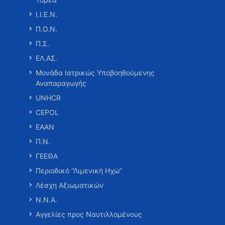
Ι.Ι.Ε.Ν.
Π.Ο.Ν.
Π.Σ.
ΕΛ.ΑΣ.
Μονάδα Ιατρικώς Υποβοηθούμενης
Αναπαραγωγής
UNHCR
CEPOL
ΕΑΑΝ
Π.Ν.
ΓΕΕΘΑ
Περιοδικό “Λιμενική Ηχώ”
Λέσχη Αξιωματικών
Ν.Ν.Α.
Αγγελίες προς Ναυτιλλομένους