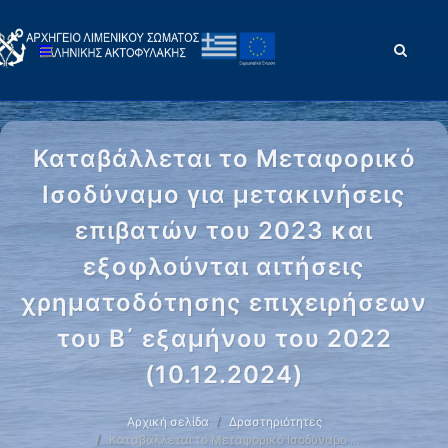
Καταβάλλεται το Μεταφορικό
Ισοδύναμο για μετακινήσεις
επιβατών του 2023 και
εξοφλούνται αιτήσεις
χρηματοδότησης επιχειρήσεων
του Β΄ εξαμήνου του 2022
(10.12.2024)
Αρχική σελίδα
Δραστηριότητες
Καταβάλλεται το Μεταφορικό Ισοδύναμο …