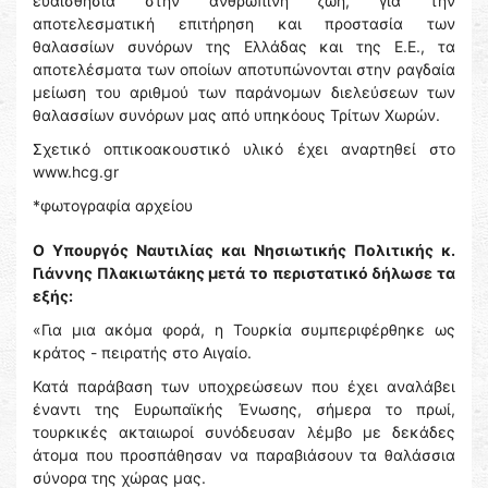
ευαισθησία στην ανθρώπινη ζωή, για την
αποτελεσματική επιτήρηση και προστασία των
θαλασσίων συνόρων της Ελλάδας και της Ε.Ε., τα
αποτελέσματα των οποίων αποτυπώνονται στην ραγδαία
μείωση του αριθμού των παράνομων διελεύσεων των
θαλασσίων συνόρων μας από υπηκόους Τρίτων Χωρών.
Σχετικό οπτικοακουστικό υλικό έχει αναρτηθεί στο
www.hcg.gr
*φωτογραφία αρχείου
Ο Υπουργός Ναυτιλίας και Νησιωτικής Πολιτικής κ.
Γιάννης Πλακιωτάκης μετά το περιστατικό δήλωσε τα
εξής:
«Για μια ακόμα φορά, η Τουρκία συμπεριφέρθηκε ως
κράτος - πειρατής στο Αιγαίο.
Κατά παράβαση των υποχρεώσεων που έχει αναλάβει
έναντι της Ευρωπαϊκής Ένωσης, σήμερα το πρωί,
τουρκικές ακταιωροί συνόδευσαν λέμβο με δεκάδες
άτομα που προσπάθησαν να παραβιάσουν τα θαλάσσια
σύνορα της χώρας μας.