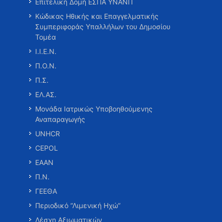
Επιτελική Δομή ΕΣΠΑ ΥΝΑΝΠ
Κώδικας Ηθικής και Επαγγελματικής
Συμπεριφοράς Υπαλλήλων του Δημοσίου
Τομέα
Ι.Ι.Ε.Ν.
Π.Ο.Ν.
Π.Σ.
ΕΛ.ΑΣ.
Μονάδα Ιατρικώς Υποβοηθούμενης
Αναπαραγωγής
UNHCR
CEPOL
ΕΑΑΝ
Π.Ν.
ΓΕΕΘΑ
Περιοδικό “Λιμενική Ηχώ”
Λέσχη Αξιωματικών