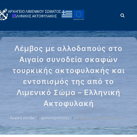
Λέμβος με αλλοδαπούς στο
Αιγαίο συνοδεία σκαφών
τουρκικής ακτοφυλακής και
εντοπισμός της από το
Λιμενικό Σώμα – Ελληνική
Ακτοφυλακή
Αρχική σελίδα
Δραστηριότητες
Λέμβος με αλλοδαπούς στο …