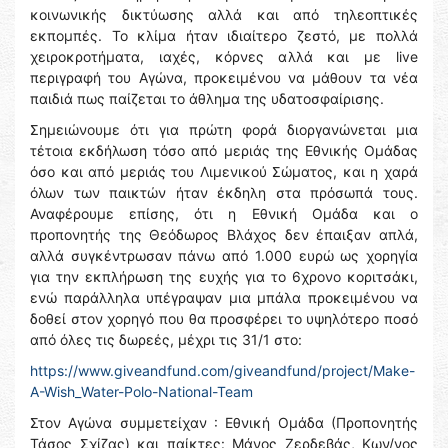
κοινωνικής δικτύωσης αλλά και από τηλεοπτικές
εκπομπές. Το κλίμα ήταν ιδιαίτερο ζεστό, με πολλά
χειροκροτήματα, ιαχές, κόρνες αλλά και με live
περιγραφή του Αγώνα, προκειμένου να μάθουν τα νέα
παιδιά πως παίζεται το άθλημα της υδατοσφαίρισης.
Σημειώνουμε ότι για πρώτη φορά διοργανώνεται μια
τέτοια εκδήλωση τόσο από μεριάς της Εθνικής Ομάδας
όσο και από μεριάς του Λιμενικού Σώματος, και η χαρά
όλων των παικτών ήταν έκδηλη στα πρόσωπά τους.
Αναφέρουμε επίσης, ότι η Εθνική Ομάδα και ο
προπονητής της Θεόδωρος Βλάχος δεν έπαιξαν απλά,
αλλά συγκέντρωσαν πάνω από 1.000 ευρώ ως χορηγία
για την εκπλήρωση της ευχής για το 6χρονο κοριτσάκι,
ενώ παράλληλα υπέγραψαν μια μπάλα προκειμένου να
δοθεί στον χορηγό που θα προσφέρει το υψηλότερο ποσό
από όλες τις δωρεές, μέχρι τις 31/1 στο:
https://www.giveandfund.com/giveandfund/project/Make-
A-Wish_Water-Polo-National-Team
Στον Αγώνα συμμετείχαν : Εθνική Ομάδα (Προπονητής
Τάσος Σχίζας) και παίκτες: Μάνος Ζερδεβάς, Κων/νος