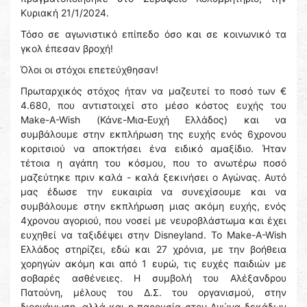
Κυριακή 21/1/2024.
Τόσο σε αγωνιστικό επίπεδο όσο και σε κοινωνικό τα
γκολ έπεσαν βροχή!
Όλοι οι στόχοι επετεύχθησαν!
Πρωταρχικός στόχος ήταν να μαζευτεί το ποσό των €
4.680, που αντιστοιχεί στο μέσο κόστος ευχής του
Make-A-Wish (Κάνε-Μια-Ευχή Ελλάδος) και να
συμβάλουμε στην εκπλήρωση της ευχής ενός 6χρονου
κοριτσιού να αποκτήσει ένα ειδικό αμαξίδιο. Ήταν
τέτοια η αγάπη του κόσμου, που το ανωτέρω ποσό
μαζεύτηκε πριν καλά - καλά ξεκινήσει ο Αγώνας. Αυτό
μας έδωσε την ευκαιρία να συνεχίσουμε και να
συμβάλουμε στην εκπλήρωση μιας ακόμη ευχής, ενός
4χρονου αγοριού, που νοσεί με νευροβλάστωμα και έχει
ευχηθεί να ταξιδέψει στην Disneyland. Το Make-A-Wish
Ελλάδος στηρίζει, εδώ και 27 χρόνια, με την βοήθεια
χορηγών ακόμη και από 1 ευρώ, τις ευχές παιδιών με
σοβαρές ασθένειες. Η συμβολή του Αλέξανδρου
Πατούνη, μέλους του Δ.Σ. του οργανισμού, στην
διοργάνωση, αλλά και η παρουσία στον Αγώνα δεκάδων