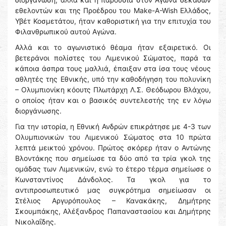
εθελοντών και της Προέδρου του Make-A-Wish Ελλάδος,
Υβέτ Κοσμετάτου, ήταν καθοριστική για την επιτυχία του
Φιλανθρωπικού αυτού Αγώνα.
Αλλά και το αγωνιστικό θέαμα ήταν εξαιρετικό. Οι
βετεράνοι πολίστες του Λιμενικού Σώματος, παρά τα
κάποια άσπρα τους μαλλιά, έπαιξαν στα ίσα τους νέους
αθλητές της Εθνικής, υπό την καθοδήγηση του πολυνίκη
– Ολυμπιονίκη κόουτς Πλωτάρχη Λ.Σ. Θεόδωρου Βλάχου,
ο οποίος ήταν και ο βασικός συντελεστής της εν λόγω
διοργάνωσης.
Για την ιστορία, η Εθνική Ανδρών επικράτησε με 4-3 των
Ολυμπιονικών του Λιμενικού Σώματος στα 10 πρώτα
λεπτά μεικτού χρόνου. Πρώτος σκόρερ ήταν ο Αντώνης
Βλοντάκης που σημείωσε τα δύο από τα τρία γκολ της
ομάδας των Λιμενικών, ενώ το έτερο τέρμα σημείωσε ο
Κωνσταντίνος Δάνδολος. Τα γκολ για το
αντιπροσωπευτικό μας συγκρότημα σημείωσαν οι
Στέλιος Αργυρόπουλος – Κανακάκης, Δημήτρης
Σκουμπάκης, Αλέξανδρος Παπαναστασίου και Δημήτρης
Νικολαΐδης.