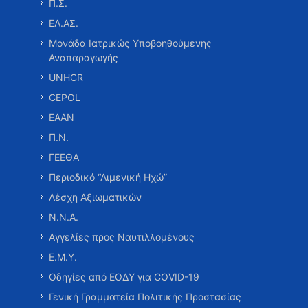
Π.Σ.
ΕΛ.ΑΣ.
Μονάδα Ιατρικώς Υποβοηθούμενης
Αναπαραγωγής
UNHCR
CEPOL
ΕΑΑΝ
Π.Ν.
ΓΕΕΘΑ
Περιοδικό “Λιμενική Ηχώ”
Λέσχη Αξιωματικών
Ν.Ν.Α.
Αγγελίες προς Ναυτιλλομένους
Ε.Μ.Υ.
Οδηγίες από ΕΟΔΥ για COVID-19
Γενική Γραμματεία Πολιτικής Προστασίας