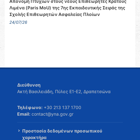
Απονομή Πτυχίων στους νέους Επιθεωρητές Κράτους
Λιμένα (Paris MoU) της 7ης Εκπαιδευτικής Σειράς της
Σχολής Επιθεωρητών Ασφαλείας Πλοίων
24/07/26
Διεύθυνση
Ακτή Βασιλειάδη, Πύλες Ε1-Ε2, Δραπετσώνα
Τηλέφωνο:
+30 213 137 1700
Email:
contact@yna.gov.gr
Προστασία δεδομένων προσωπικού
χαρακτήρα