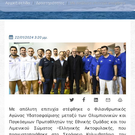
Αρχική σελίδα
Δραστηριότητες
Με απόλυτη επιτυχία στέφθηκε …
22/01/2024 3:20 μμ.
Με απόλυτη επιτυχία στέφθηκε ο Φιλανθρωπικός
Αγώνας Υδατοσφαίρισης μεταξύ των Ολυμπιονικών και
Παγκόσμιων Πρωταθλητών της Εθνικής Ομάδας και του
Λιμενικού Σώματος –Ελληνικής Ακτοφυλακής, που
πραγματοποιήθηκε στο Σεράφειο Κολυμβητήριο, την