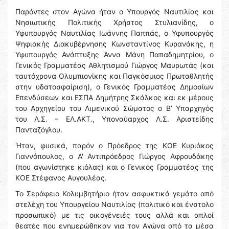
Παρόντες στον Αγώνα ήταν ο Υπουργός Ναυτιλίας και
Νησιωτικής Πολιτικής Χρήστος Στυλιανίδης, ο
Υφυπουργός Ναυτιλίας Ιωάννης Παππάς, ο Υφυπουργός
Ψηφιακής Διακυβέρνησης Κωνσταντίνος Κυρανάκης, η
Υφυπουργός Ανάπτυξης Άννα Μάνη Παπαδημητρίου, ο
Γενικός Γραμματέας Αθλητισμού Γιώργος Μαυρωτάς (και
ταυτόχρονα Ολυμπιονίκης και Παγκόσμιος Πρωταθλητής
στην υδατοσφαίριση), ο Γενικός Γραμματέας Δημοσίων
Επενδύσεων και ΕΣΠΑ Δημήτρης Σκάλκος και εκ μέρους
του Αρχηγείου του Λιμενικού Σώματος ο Β’ Υπαρχηγός
του Λ.Σ. – ΕΛ.ΑΚΤ., Υποναύαρχος Λ.Σ. Αριστείδης
Πανταζόγλου.
Ήταν, φυσικά, παρόν ο Πρόεδρος της ΚΟΕ Κυριάκος
Γιαννόπουλος, ο Α' Αντιπρόεδρος Γιώργος Αφρουδάκης
(που αγωνίστηκε κιόλας) και ο Γενικός Γραμματέας της
ΚΟΕ Στέφανος Αυγουλέας.
Το Σεράφειο Κολυμβητήριο ήταν ασφυκτικά γεμάτο από
στελέχη του Υπουργείου Ναυτιλίας (πολιτικό και ένστολο
προσωπικό) με τις οικογένειές τους αλλά και απλοί
θεατές που ενημερώθηκαν για τον Αγώνα από τα μέσα