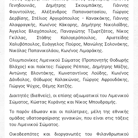
Γενηδουνιάς, Δημήτρης Σκουμπάκης, Γιάννης
Φουντούλης, Αλέξανδρος Παπαναστασίου, Γιώργος
Δερβίσης, Στέλιος Αργυρόπουλος - Κανακάκης, Γιάννης
Αλαφραγκής, Κων/νος Κάκαρης, Δημήτρης Νικολαΐδης,
Άγγελος Βλαχόπουλος, Παναγιώτης Τζωρτζάτος, Νίκος
Γκίλλας, Στάθης Καλογερόπουλος, Αριστείδης
Χαλυβόπουλος, Ευάγγελος Πούρος, Μανώλης Σολονάκης,
Νικόλας Παπανικολάου, Κων/νος Λιμαράκης.
Ολυμπιονίκες Λιμενικού Σώματος (Προπονητής Θοδωρής
Βλάχος) και παίκτες: Γιώργος Ρέππας, Δημήτρης Μάζης,
Αντώνης Βλοντάκης, Κωνσταντίνος Λούδης, Κων/νος
Δάνδολος, Θόδωρος Καλακώνας, Γιώργος Αφρουδάκης,
Γιώργος Ψύχος, Θέμης Χατζής.
Διαιτητές (διεθνείς), οι επίσης αξιωματικοί του Λιμενικού
Σώματος, Κώστας Κυράνης και Νίκος Μπουδραμής.
Το παρόν έδωσαν και οι πολίστριες, μέλη της εθνικής
ομάδας υδατοσφαίρισης γυναικών, που είναι στις τάξεις
του Λιμενικού Σώματος.
Οικοδεσπότες και διοργανωτές του Φιλανθρωπικού