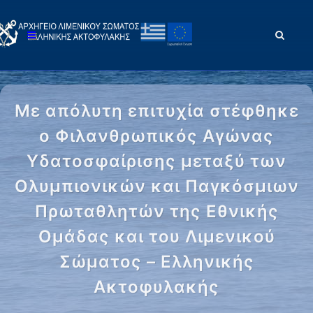
Με απόλυτη επιτυχία στέφθηκε
ο Φιλανθρωπικός Αγώνας
Υδατοσφαίρισης μεταξύ των
Ολυμπιονικών και Παγκόσμιων
Πρωταθλητών της Εθνικής
Ομάδας και του Λιμενικού
Σώματος – Ελληνικής
Ακτοφυλακής