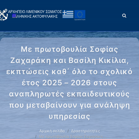
Με πρωτοβουλία Σοφίας
Ζαχαράκη και Βασίλη Κικίλια,
εκπτώσεις καθ΄ όλο το σχολικό
έτος 2025 – 2026 στους
αναπληρωτές εκπαιδευτικούς
που μεταβαίνουν για ανάληψη
υπηρεσίας
Αρχική σελίδα
Δραστηριότητες
Με πρωτοβουλία Σοφίας Ζαχαράκη …