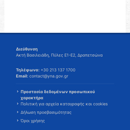
Διεύθυνση
Ακτή Βασιλειάδη, Πύλες Ε1-Ε2, Δραπετσώνα
Τηλέφωνο:
+30 213 137 1700
Email:
contact@yna.gov.gr
Προστασία δεδομένων προσωπικού
χαρακτήρα
Πολιτική για αρχεία καταγραφής και cookies
Δήλωση προσβασιμότητας
Όροι χρήσης