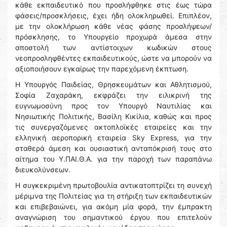
κάθε εκπαιδευτικό που προσλήφθηκε στις έως τώρα
φάσεις/προσκλήσεις, έχει ήδη ολοκληρωθεί. Επιπλέον,
με την ολοκλήρωση κάθε νέας φάσης προσλήψεων/
πρόσκλησης, το Υπουργείο προχωρά άμεσα στην
αποστολή των αντίστοιχων κωδικών στους
νεοπροσληφθέντες εκπαιδευτικούς, ώστε να μπορούν να
αξιοποιήσουν εγκαίρως την παρεχόμενη έκπτωση.
Η Υπουργός Παιδείας, Θρησκευμάτων και Αθλητισμού,
Σοφία Ζαχαράκη, εκφράζει την ειλικρινή της
ευγνωμοσύνη προς τον Υπουργό Ναυτιλίας και
Νησιωτικής Πολιτικής, Βασίλη Κικίλια, καθώς και προς
τις συνεργαζόμενες ακτοπλοϊκές εταιρείες και την
ελληνική αεροπορική εταιρεία Sky Express, για την
σταθερά άμεση και ουσιαστική ανταπόκρισή τους στο
αίτημα του Υ.ΠΑΙ.Θ.Α. για την παροχή των παραπάνω
διευκολύνσεων.
Η συγκεκριμένη πρωτοβουλία αντικατοπτρίζει τη συνεχή
μέριμνα της Πολιτείας για τη στήριξη των εκπαιδευτικών
και επιβεβαιώνει, για ακόμη μία φορά, την έμπρακτη
αναγνώριση του σημαντικού έργου που επιτελούν