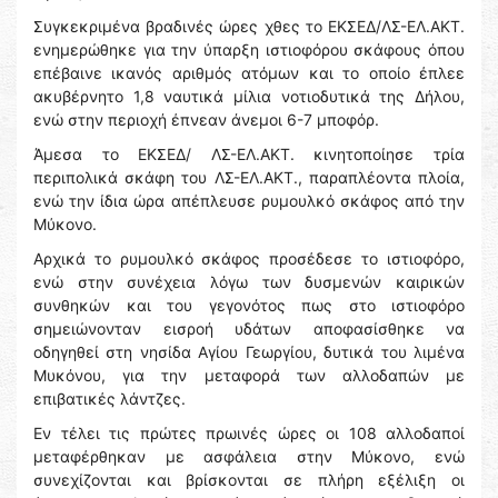
Συγκεκριμένα βραδινές ώρες χθες το ΕΚΣΕΔ/ΛΣ-ΕΛ.ΑΚΤ.
ενημερώθηκε για την ύπαρξη ιστιοφόρου σκάφους όπου
επέβαινε ικανός αριθμός ατόμων και το οποίο έπλεε
ακυβέρνητο 1,8 ναυτικά μίλια νοτιοδυτικά της Δήλου,
ενώ στην περιοχή έπνεαν άνεμοι 6-7 μποφόρ.
Άμεσα το ΕΚΣΕΔ/ ΛΣ-ΕΛ.ΑΚΤ. κινητοποίησε τρία
περιπολικά σκάφη του ΛΣ-ΕΛ.ΑΚΤ., παραπλέοντα πλοία,
ενώ την ίδια ώρα απέπλευσε ρυμουλκό σκάφος από την
Μύκονο.
Αρχικά το ρυμουλκό σκάφος προσέδεσε το ιστιοφόρο,
ενώ στην συνέχεια λόγω των δυσμενών καιρικών
συνθηκών και του γεγονότος πως στο ιστιοφόρο
σημειώνονταν εισροή υδάτων αποφασίσθηκε να
οδηγηθεί στη νησίδα Αγίου Γεωργίου, δυτικά του λιμένα
Μυκόνου, για την μεταφορά των αλλοδαπών με
επιβατικές λάντζες.
Εν τέλει τις πρώτες πρωινές ώρες οι 108 αλλοδαποί
μεταφέρθηκαν με ασφάλεια στην Μύκονο, ενώ
συνεχίζονται και βρίσκονται σε πλήρη εξέλιξη οι