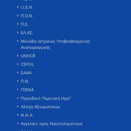
Ι.Ι.Ε.Ν.
Π.Ο.Ν.
Π.Σ.
ΕΛ.ΑΣ.
Μονάδα Ιατρικώς Υποβοηθούμενης
Αναπαραγωγής
UNHCR
CEPOL
ΕΑΑΝ
Π.Ν.
ΓΕΕΘΑ
Περιοδικό “Λιμενική Ηχώ”
Λέσχη Αξιωματικών
Ν.Ν.Α.
Αγγελίες προς Ναυτιλλομένους