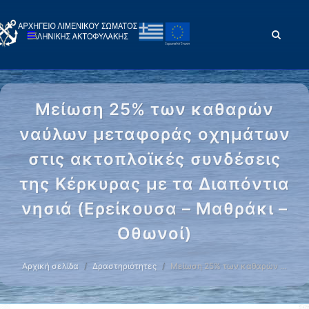
Μείωση 25% των καθαρών
ναύλων μεταφοράς οχημάτων
στις ακτοπλοϊκές συνδέσεις
της Κέρκυρας με τα Διαπόντια
νησιά (Ερείκουσα – Μαθράκι –
Οθωνοί)
Αρχική σελίδα
Δραστηριότητες
Μείωση 25% των καθαρών …