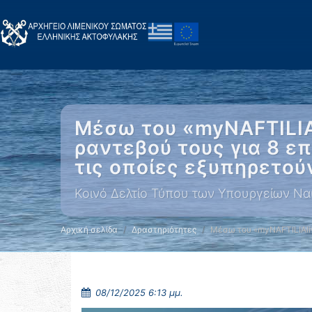
Μέσω του «myNAFTILIAl
ραντεβού τους για 8 επ
τις οποίες εξυπηρετού
Κοινό Δελτίο Τύπου των Υπουργείων Ναυ
Αρχική σελίδα
Δραστηριότητες
Μέσω του «myNAFTILIAli
08/12/2025 6:13 μμ.