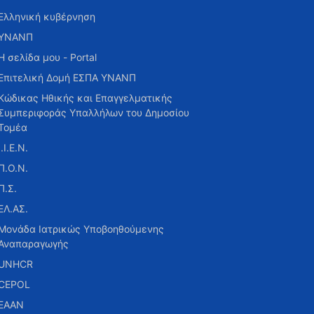
Ελληνική κυβέρνηση
ΥΝΑΝΠ
Η σελίδα μου - Portal
Επιτελική Δομή ΕΣΠΑ ΥΝΑΝΠ
Κώδικας Ηθικής και Επαγγελματικής
Συμπεριφοράς Υπαλλήλων του Δημοσίου
Τομέα
Ι.Ι.Ε.Ν.
Π.Ο.Ν.
Π.Σ.
ΕΛ.ΑΣ.
Μονάδα Ιατρικώς Υποβοηθούμενης
Αναπαραγωγής
UNHCR
CEPOL
ΕΑΑΝ