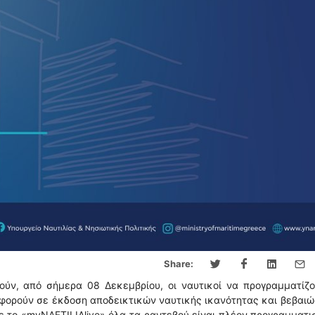
Share:
ύν, από σήμερα 08 Δεκεμβρίου, οι ναυτικοί να προγραμματίζο
 αφορούν σε έκδοση αποδεικτικών ναυτικής ικανότητας και βεβαι
 το «myNAFTILIAlive» όλα τα ραντεβού είναι πλέον προγραμματ