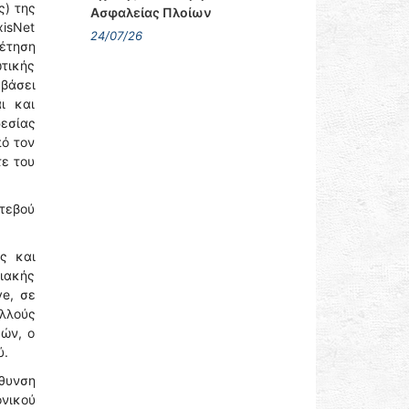
ς) της
Ασφαλείας Πλοίων
xisΝet
24/07/26
ρέτηση
ωτικής
βάσει
ι και
εσίας
πό τον
τε του
ντεβού
ς και
ιακής
e, σε
ολλούς
κών, ο
ύ.
ύθυνση
νικού