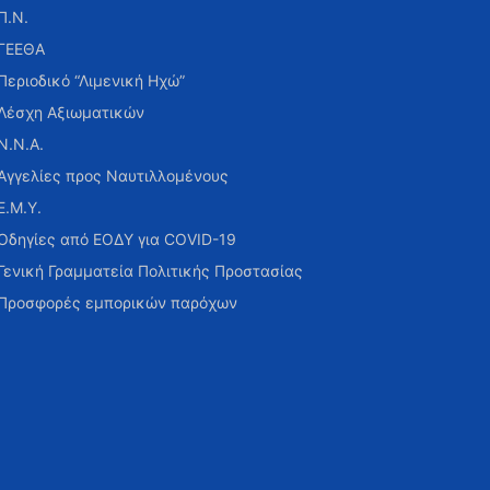
Π.Ν.
ΓΕΕΘΑ
Περιοδικό “Λιμενική Ηχώ”
Λέσχη Αξιωματικών
Ν.Ν.Α.
Αγγελίες προς Ναυτιλλομένους
Ε.Μ.Υ.
Οδηγίες από ΕΟΔΥ για COVID-19
Γενική Γραμματεία Πολιτικής Προστασίας
Προσφορές εμπορικών παρόχων