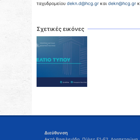
ταχυδρομείου
dekn.d@hcg.gr
και
dekn@hcg.gr
κ
Σχετικές εικόνες
Διεύθυνση
Ακτή Βασιλειάδη, Πύλες Ε1-Ε2, Δραπετσώνα