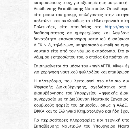
εκπροσώπους τους, για εξυπηρέτηση με φυσική 
Διεύθυνσης Εκπαίδευσης Ναυτικών. Οι ενδιαφερ
είτε μέσω του gov.gr, επιλέγοντας στην κατη
πολιτών» και ακολούθως το «Ηλεκτρονικό αίτη
Πολιτικής», είτε απευθείας στο
https://mynaf
διαθεσιμότητας σε ημέρες/ώρες και λαμβάν
δυνατότητα επαναπρογραμματισμού ή ακύρωσης
Δ.ΕΚ.Ν Δ’, τηλέφωνο, υπηρεσιακό e-mail) σε ε
ναυτικό είτε από τον νόμιμο εκπρόσωπό. Στο ρ
νόμιμου εκπροσώπου του, ο οποίος θα πρέπει να
Επισημαίνεται ότι μέσω του «myNAFTILIAlive» έ
για χορήγηση ναυτικού φυλλαδίου και επικύρωσ
Η πλατφόρμα, που λειτουργεί στο πλαίσιο συ
Ψηφιακής Διακυβέρνησης, σχεδιάστηκε από
Διακυβέρνησης του Υπουργείου Ψηφιακής Διακ
συνεργασία με τη Διεύθυνση Ναυτικής Εργασίας.
κομβικούς φορείς του Δημοσίου, όπως η ΑΑΔΕ,
ΕΦΚΑ και το Ελληνικό Κτηματολόγιο και ήδη έχ
Για περισσότερες πληροφορίες και τεχνική υπ
Εκπαίδευσης Ναυτικών του Υπουργείου Ναυτι