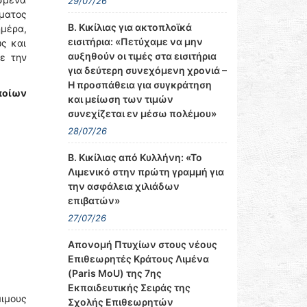
29/07/26
ματος
Β. Κικίλιας για ακτοπλοϊκά
μέρα,
εισιτήρια: «Πετύχαμε να μην
ώς και
αυξηθούν οι τιμές στα εισιτήρια
ε την
για δεύτερη συνεχόμενη χρονιά –
Η προσπάθεια για συγκράτηση
ποίων
και μείωση των τιμών
συνεχίζεται εν μέσω πολέμου»
28/07/26
Β. Κικίλιας από Κυλλήνη: «Το
Λιμενικό στην πρώτη γραμμή για
την ασφάλεια χιλιάδων
επιβατών»
27/07/26
Απονομή Πτυχίων στους νέους
Επιθεωρητές Κράτους Λιμένα
(Paris MoU) της 7ης
Εκπαιδευτικής Σειράς της
μιμους
Σχολής Επιθεωρητών