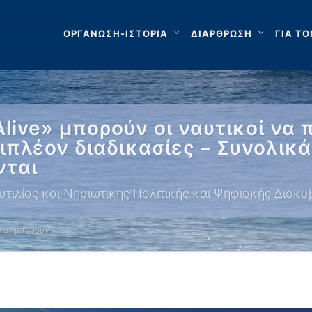
ΟΡΓΑΝΩΣΗ-ΙΣΤΟΡΙΑ
ΔΙΑΡΘΡΩΣΗ
ΓΙΑ ΤΟ
ive» μπορούν οι ναυτικοί να 
ιπλέον διαδικασίες – Συνολικά 
νται
τιλίας και Νησιωτικής Πολιτικής και Ψηφιακής Διακ
ve» μπορούν …