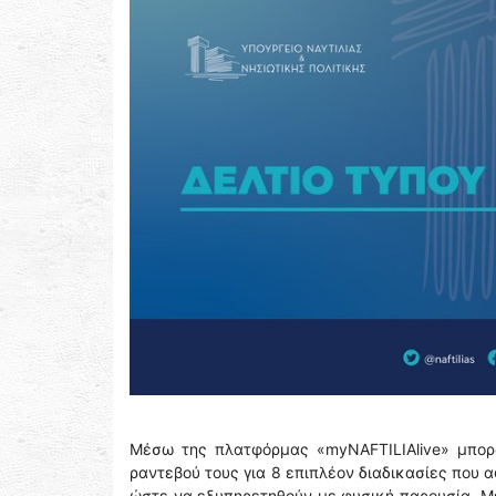
Μέσω της πλατφόρμας «myNAFTILIAlive» μπορο
ραντεβού τους για 8 επιπλέον διαδικασίες που
ώστε να εξυπηρετηθούν με φυσική παρουσία. Με