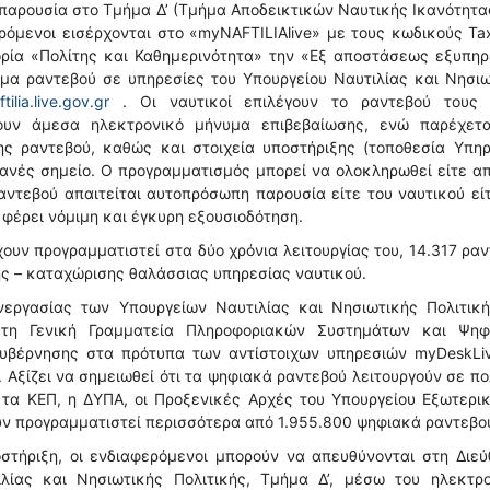
παρουσία στο Τμήμα Δ’ (Τμήμα Αποδεικτικών Ναυτικής Ικανότητα
όμενοι εισέρχονται στο «myNAFTILIAlive» με τους κωδικούς Ta
γορία «Πολίτης και Καθημερινότητα» την «Εξ αποστάσεως εξυπη
μα ραντεβού σε υπηρεσίες του Υπουργείου Ναυτιλίας και Νησι
tilia.live.gov.gr
. Οι ναυτικοί επιλέγουν το ραντεβού τους 
ουν άμεσα ηλεκτρονικό μήνυμα επιβεβαίωσης, ενώ παρέχετα
 ραντεβού, καθώς και στοιχεία υποστήριξης (τοποθεσία Υπηρ
μφανές σημείο. Ο προγραμματισμός μπορεί να ολοκληρωθεί είτε α
αντεβού απαιτείται αυτοπρόσωπη παρουσία είτε του ναυτικού εί
 φέρει νόμιμη και έγκυρη εξουσιοδότηση.
χουν προγραμματιστεί στα δύο χρόνια λειτουργίας του, 14.317 ρα
ης – καταχώρισης θαλάσσιας υπηρεσίας ναυτικού.
νεργασίας των Υπουργείων Ναυτιλίας και Νησιωτικής Πολιτική
 τη Γενική Γραμματεία Πληροφοριακών Συστημάτων και Ψηφ
υβέρνησης στα πρότυπα των αντίστοιχων υπηρεσιών myDeskLiv
 Αξίζει να σημειωθεί ότι τα ψηφιακά ραντεβού λειτουργούν σε π
 τα ΚΕΠ, η ΔΥΠΑ, οι Προξενικές Αρχές του Υπουργείου Εξωτερι
ουν προγραμματιστεί περισσότερα από 1.955.800 ψηφιακά ραντεβο
οστήριξη, οι ενδιαφερόμενοι μπορούν να απευθύνονται στη Διε
λίας και Νησιωτικής Πολιτικής, Τμήμα Δ’, μέσω του ηλεκτρο