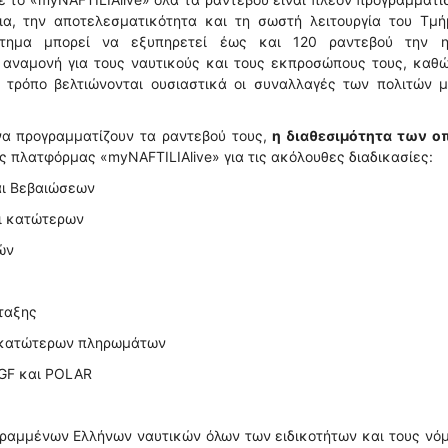
ια, την αποτελεσματικότητα και τη σωστή λειτουργία του Τμή
στημα μπορεί να εξυπηρετεί έως και 120 ραντεβού την η
 αναμονή για τους ναυτικούς και τους εκπροσώπους τους, καθ
ν τρόπο βελτιώνονται ουσιαστικά οι συναλλαγές των πολιτών μ
 να προγραμματίζουν τα ραντεβού τους,
η διαθεσιμότητα των ο
ς πλατφόρμας «myNAFTILIAlive» για τις ακόλουθες διαδικασίες:
αι Βεβαιώσεων
αι κατώτερων
ών
ταξης
αι κατώτερων πληρωμάτων
IGF και POLAR
ραμμένων Ελλήνων ναυτικών όλων των ειδικοτήτων και τους νό