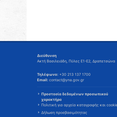
Διεύθυνση
Ακτή Βασιλειάδη, Πύλες Ε1-Ε2, Δραπετσώνα
Τηλέφωνο:
+30 213 137 1700
Email:
contact@yna.gov.gr
Προστασία δεδομένων προσωπικού
χαρακτήρα
Πολιτική για αρχεία καταγραφής και cooki
Δήλωση προσβασιμότητας