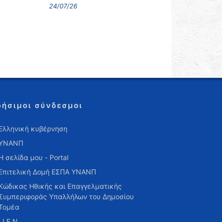
24/07/26
ρήσιμοι σύνδεσμοι
Ελληνική κυβέρνηση
ΥΝΑΝΠ
Η σελίδα μου - Portal
Επιτελική Δομή ΕΣΠΑ ΥΝΑΝΠ
Κώδικας Ηθικής και Επαγγελματικής
Συμπεριφοράς Υπαλλήλων του Δημοσίου
Τομέα
Ι.Ι.Ε.Ν.