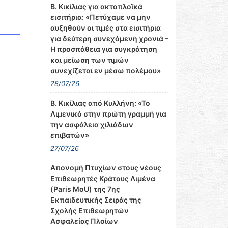
Β. Κικίλιας για ακτοπλοϊκά
εισιτήρια: «Πετύχαμε να μην
αυξηθούν οι τιμές στα εισιτήρια
για δεύτερη συνεχόμενη χρονιά –
Η προσπάθεια για συγκράτηση
και μείωση των τιμών
συνεχίζεται εν μέσω πολέμου»
28/07/26
Β. Κικίλιας από Κυλλήνη: «Το
Λιμενικό στην πρώτη γραμμή για
την ασφάλεια χιλιάδων
επιβατών»
27/07/26
Απονομή Πτυχίων στους νέους
Επιθεωρητές Κράτους Λιμένα
(Paris MoU) της 7ης
Εκπαιδευτικής Σειράς της
Σχολής Επιθεωρητών
Ασφαλείας Πλοίων