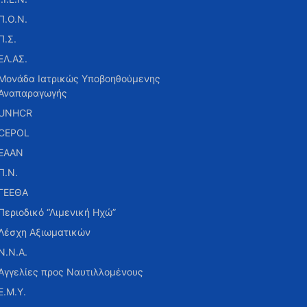
Π.Ο.Ν.
Π.Σ.
ΕΛ.ΑΣ.
Μονάδα Ιατρικώς Υποβοηθούμενης
Αναπαραγωγής
UNHCR
CEPOL
ΕΑΑΝ
Π.Ν.
ΓΕΕΘΑ
Περιοδικό “Λιμενική Ηχώ”
Λέσχη Αξιωματικών
Ν.Ν.Α.
Αγγελίες προς Ναυτιλλομένους
Ε.Μ.Υ.