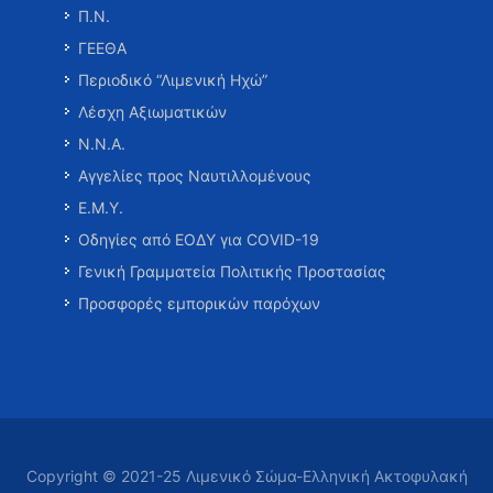
Π.Ν.
ΓΕΕΘΑ
Περιοδικό “Λιμενική Ηχώ”
Λέσχη Αξιωματικών
Ν.Ν.Α.
Αγγελίες προς Ναυτιλλομένους
Ε.Μ.Υ.
Οδηγίες από ΕΟΔΥ για COVID-19
Γενική Γραμματεία Πολιτικής Προστασίας
Προσφορές εμπορικών παρόχων
Copyright © 2021-25 Λιμενικό Σώμα-Ελληνική Ακτοφυλακή