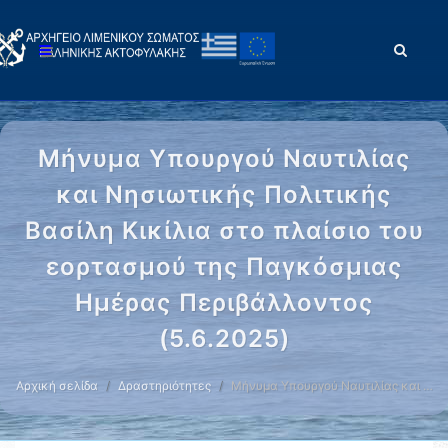
Μήνυμα Υπουργού Ναυτιλίας
και Νησιωτικής Πολιτικής
Βασίλη Κικίλια στο πλαίσιο του
εορτασμού της Παγκόσμιας
Ημέρας Περιβάλλοντος
(5.6.2025)
Αρχική σελίδα
Δραστηριότητες
Μήνυμα Υπουργού Ναυτιλίας και …