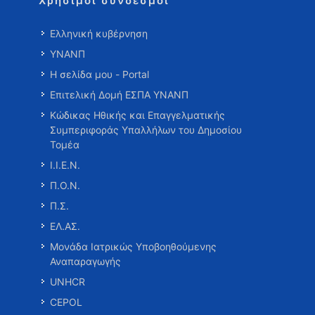
Χρήσιμοι σύνδεσμοι
Ελληνική κυβέρνηση
ΥΝΑΝΠ
Η σελίδα μου - Portal
Επιτελική Δομή ΕΣΠΑ ΥΝΑΝΠ
Κώδικας Ηθικής και Επαγγελματικής
Συμπεριφοράς Υπαλλήλων του Δημοσίου
Τομέα
Ι.Ι.Ε.Ν.
Π.Ο.Ν.
Π.Σ.
ΕΛ.ΑΣ.
Μονάδα Ιατρικώς Υποβοηθούμενης
Αναπαραγωγής
UNHCR
CEPOL