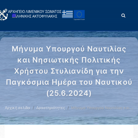
Μήνυμα Υπουργού Ναυτιλίας
και Νησιωτικής Πολιτικής
Χρήστου Στυλιανίδη για την
Παγκόσμια Ημέρα του Ναυτικού
(25.6.2024)
Αρχική σελίδα
Δραστηριότητες
Μήνυμα Υπουργού Ναυτιλίας και …