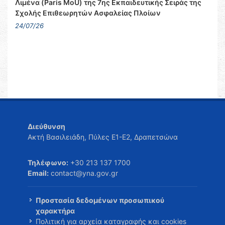
Λιμένα (Paris MoU) της 7ης Εκπαιδευτικής Σειράς της
Σχολής Επιθεωρητών Ασφαλείας Πλοίων
24/07/26
Διεύθυνση
Ακτή Βασιλειάδη, Πύλες Ε1-Ε2, Δραπετσώνα
Τηλέφωνο:
+30 213 137 1700
Email:
contact@yna.gov.gr
Προστασία δεδομένων προσωπικού
χαρακτήρα
Πολιτική για αρχεία καταγραφής και cookies