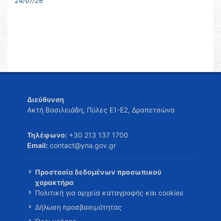
24/07/26
Διεύθυνση
Ακτή Βασιλειάδη, Πύλες Ε1-Ε2, Δραπετσώνα
Τηλέφωνο:
+30 213 137 1700
Email:
contact@yna.gov.gr
Προστασία δεδομένων προσωπικού
χαρακτήρα
Πολιτική για αρχεία καταγραφής και cookies
Δήλωση προσβασιμότητας