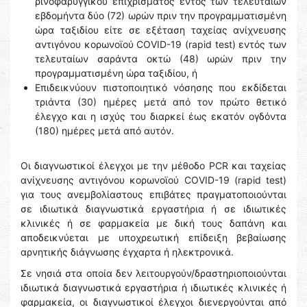
ρινοφαρυγγικού επιχρίσματος εντός των τελευταίων
εβδομήντα δύο (72) ωρών πριν την προγραμματισμένη
ώρα ταξιδίου είτε σε εξέταση ταχείας ανίχνευσης
αντιγόνου κορωνοϊού COVID-19 (rapid test) εντός των
τελευταίων σαράντα οκτώ (48) ωρών πριν την
προγραμματισμένη ώρα ταξιδίου, ή
Επιδεικνύουν πιστοποιητικό νόσησης που εκδίδεται
τριάντα (30) ημέρες μετά από τον πρώτο θετικό
έλεγχο και η ισχύς του διαρκεί έως εκατόν ογδόντα
(180) ημέρες μετά από αυτόν.
Οι διαγνωστικοί έλεγχοι με την μέθοδο PCR και ταχείας
ανίχνευσης αντιγόνου κορωνοϊού COVID-19 (rapid test)
για τους ανεμβολίαστους επιβάτες πραγματοποιούνται
σε ιδιωτικά διαγνωστικά εργαστήρια ή σε ιδιωτικές
κλινικές ή σε φαρμακεία με δική τους δαπάνη και
αποδεικνύεται με υποχρεωτική επίδειξη βεβαίωσης
αρνητικής διάγνωσης έγχαρτα ή ηλεκτρονικά.
Σε νησιά στα οποία δεν λειτουργούν/δραστηριοποιούνται
ιδιωτικά διαγνωστικά εργαστήρια ή ιδιωτικές κλινικές ή
φαρμακεία, οι διαγνωστικοί έλεγχοι διενεργούνται από