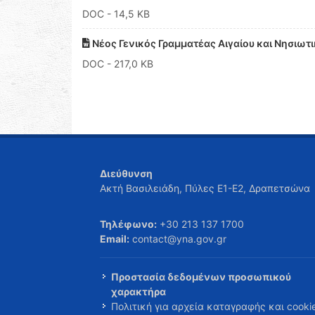
DOC
- 14,5 KB
Νέος Γενικός Γραμματέας Αιγαίου και Νησιωτ
DOC
- 217,0 KB
Διεύθυνση
Ακτή Βασιλειάδη, Πύλες Ε1-Ε2, Δραπετσώνα
Τηλέφωνο:
+30 213 137 1700
Email:
contact@yna.gov.gr
Προστασία δεδομένων προσωπικού
χαρακτήρα
Πολιτική για αρχεία καταγραφής και cooki