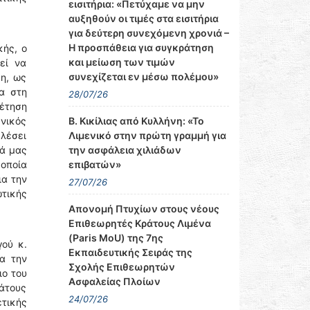
εισιτήρια: «Πετύχαμε να μην
αυξηθούν οι τιμές στα εισιτήρια
για δεύτερη συνεχόμενη χρονιά –
Η προσπάθεια για συγκράτηση
κής, ο
και μείωση των τιμών
εί να
συνεχίζεται εν μέσω πολέμου»
δη, ως
α στη
28/07/26
έτηση
Β. Κικίλιας από Κυλλήνη: «Το
νικός
Λιμενικό στην πρώτη γραμμή για
λέσει
την ασφάλεια χιλιάδων
ιά μας
επιβατών»
οποία
ια την
27/07/26
ωτικής
Απονομή Πτυχίων στους νέους
Επιθεωρητές Κράτους Λιμένα
(Paris MoU) της 7ης
γού κ.
Εκπαιδευτικής Σειράς της
α την
Σχολής Επιθεωρητών
ιο του
Ασφαλείας Πλοίων
ράτους
24/07/26
τικής