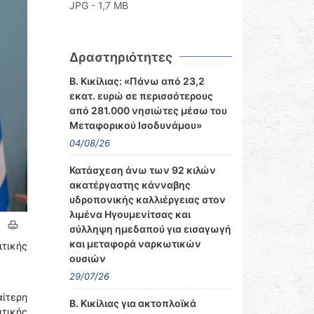
JPG - 1,7 MB
Δραστηριότητες
Β. Κικίλιας: «Πάνω από 23,2
εκατ. ευρώ σε περισσότερους
από 281.000 νησιώτες μέσω του
Μεταφορικού Ισοδυνάμου»
04/08/26
Κατάσχεση άνω των 92 κιλών
ακατέργαστης κάνναβης
υδροπονικής καλλιέργειας στον
λιμένα Ηγουμενίτσας και
σύλληψη ημεδαπού για εισαγωγή
και μεταφορά ναρκωτικών
τικής
ουσιών
29/07/26
ίτερη
Β. Κικίλιας για ακτοπλοϊκά
ιτικής