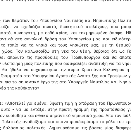
των θεμάτων του Υπουργείου Ναυτιλίας και Νησιωτικής Πολιτι
ρίζει να σχεδιάζει σωστά, διοικητικού στελέχους, που μπορ
ιαστό, συνεργάτη, με ορθή κρίση, και τεκμηριωμένη άποψη. Ή
μαντικά στη συνολική δράση του Υπουργείου μας και ειδικότερ
το τοπίο για τα νησιά και τους νησιώτες μας, με τη θεσμοθ
 χώρο. Τον καλωσορίζω στη νέα του θέση, βέβαιος ότι ως Γε
σει απόλυτα τις προσδοκίες του Πρωθυπουργού και θα αποτε
 υλοποίηση μιας πολιτικής που διασφαλίζει ανάπτυξη για τα νησ
ς, θα ήθελα να ευχαριστήσω την κυρία Χριστιάνα Καλογήρου η 
Γραμματέα στο Υπουργείου Αγροτικής Ανάπτυξης και Τροφίμων γ
ι για το σημαντικό έργο της στο Υπουργείο Ναυτιλίας και Νησι
 νέα της καθήκοντα».
: «Αποτελεί για εμένα, ύψιστη τιμή η απόφαση του Πρωθυπουρ
 αυτό - να με εντάξει στην πρώτη γραμμή της προσπάθειας γι
ον ευαίσθητο και εθνικά σημαντικό νησιωτικό χώρο. Από τον Ιούλ
ς Πολιτικής αναδείξαμε και επαναπροσδιορίσαμε το ρόλο του κ
θαλάσσιας πολιτικής. Δημιουργήσαμε τις βάσεις μίας διαφορε