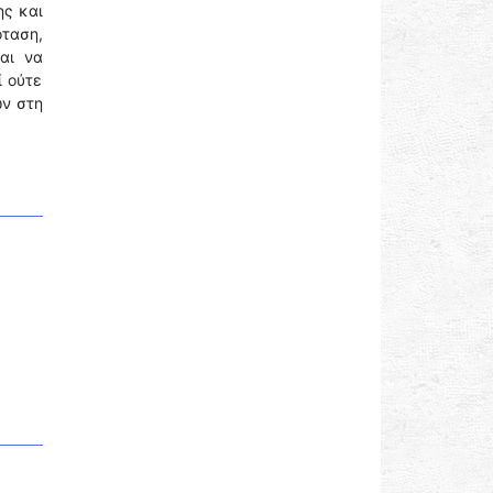
ης και
όταση,
αι να
ί ούτε
ων στη