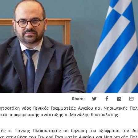
Share:
τσοτάκη νέος Γενικός Γραμματέας Αιγαίου και Νησιωτικής Πολι
 και περιφερειακής ανάπτυξης κ. Μανώλης Κουτουλάκης.
κής κ. Γιάννης Πλακιωτάκης σε δήλωση του εξέφρασε την ιδια
άκη στην θέση του Γενικού Γραμματέα Αιγαίου και Νησιωτικής Πολ