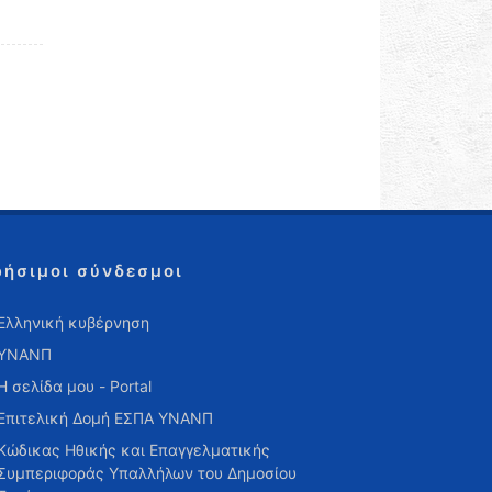
ρήσιμοι σύνδεσμοι
Ελληνική κυβέρνηση
ΥΝΑΝΠ
Η σελίδα μου - Portal
Επιτελική Δομή ΕΣΠΑ ΥΝΑΝΠ
Κώδικας Ηθικής και Επαγγελματικής
Συμπεριφοράς Υπαλλήλων του Δημοσίου