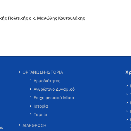
ικής Πολιτικής ο κ. Μανώλης Κουτουλάκης
Χ
ΟΡΓΑΝΩΣΗ-ΙΣΤΟΡΙΑ
Αρμοδιότητες
Ανθρώπινο Δυναμικό
Επιχειρησιακά Μέσα
Ιστορία
Ταμεία
ΔΙΑΡΘΡΩΣΗ
es