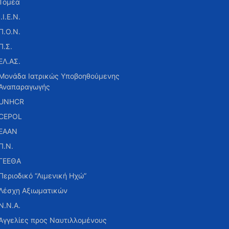
Τομέα
Ι.Ι.Ε.Ν.
Π.Ο.Ν.
Π.Σ.
ΕΛ.ΑΣ.
Μονάδα Ιατρικώς Υποβοηθούμενης
Αναπαραγωγής
UNHCR
CEPOL
ΕΑΑΝ
Π.Ν.
ΓΕΕΘΑ
Περιοδικό “Λιμενική Ηχώ”
Λέσχη Αξιωματικών
Ν.Ν.Α.
Αγγελίες προς Ναυτιλλομένους