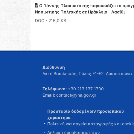
Ο Γιάννης Πλακιωτάκης παρουσιάζει το πρόγ
Νησιωτικής Πολιτικής σε Ηράκλειο - Λασίθι
DOC
- 215,0 KB
Διεύθυνση
Ακτή Βασιλειάδη, Πύλες Ε1-Ε2, Δραπετσώνα
Τηλέφωνο:
+30 213 137 1700
Email:
contact@yna.gov.gr
Προστασία δεδομένων προσωπικού
χαρακτήρα
Πολιτική για αρχεία καταγραφής και cooki
Δήλωση προσβασιμότητας