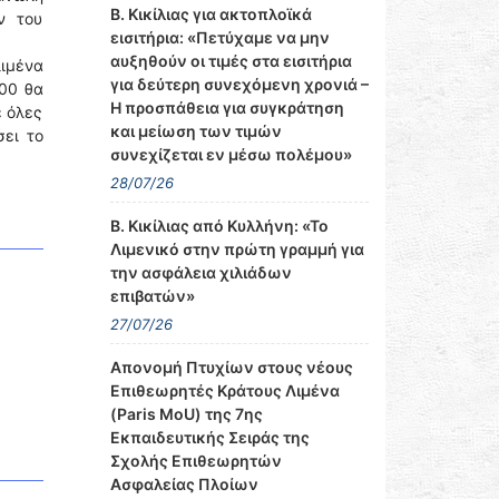
Β. Κικίλιας για ακτοπλοϊκά
ν του
εισιτήρια: «Πετύχαμε να μην
αυξηθούν οι τιμές στα εισιτήρια
ιμένα
για δεύτερη συνεχόμενη χρονιά –
:00 θα
Η προσπάθεια για συγκράτηση
ε όλες
και μείωση των τιμών
σει το
συνεχίζεται εν μέσω πολέμου»
28/07/26
Β. Κικίλιας από Κυλλήνη: «Το
Λιμενικό στην πρώτη γραμμή για
την ασφάλεια χιλιάδων
επιβατών»
27/07/26
Απονομή Πτυχίων στους νέους
Επιθεωρητές Κράτους Λιμένα
(Paris MoU) της 7ης
Εκπαιδευτικής Σειράς της
Σχολής Επιθεωρητών
Ασφαλείας Πλοίων