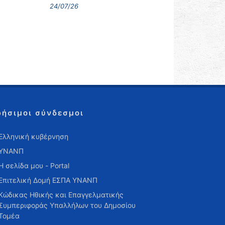
24/07/26
ρήσιμοι σύνδεσμοι
Ελληνική κυβέρνηση
ΥΝΑΝΠ
Η σελίδα μου - Portal
Επιτελική Δομή ΕΣΠΑ ΥΝΑΝΠ
Κώδικας Ηθικής και Επαγγελματικής
Συμπεριφοράς Υπαλλήλων του Δημοσίου
Τομέα