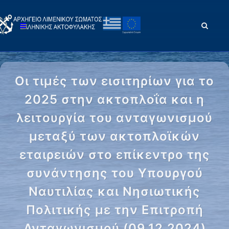
Οι τιμές των εισιτηρίων για το
2025 στην ακτοπλοΐα και η
λειτουργία του ανταγωνισμού
μεταξύ των ακτοπλοϊκών
εταιρειών στο επίκεντρο της
συνάντησης του Υπουργού
Ναυτιλίας και Νησιωτικής
Πολιτικής με την Επιτροπή
Ανταγωνισμού (09.12.2024)