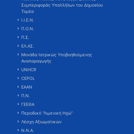
Συμπεριφοράς Υπαλλήλων του Δημοσίου
Τομέα
Ι.Ι.Ε.Ν.
Π.Ο.Ν.
Π.Σ.
ΕΛ.ΑΣ.
Μονάδα Ιατρικώς Υποβοηθούμενης
Αναπαραγωγής
UNHCR
CEPOL
ΕΑΑΝ
Π.Ν.
ΓΕΕΘΑ
Περιοδικό “Λιμενική Ηχώ”
Λέσχη Αξιωματικών
Ν.Ν.Α.