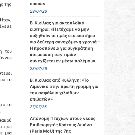
ουσιών
ης της
29/07/26
Ήταν,
Β. Κικίλιας για ακτοπλοϊκά
τέλεσε
εισιτήρια: «Πετύχαμε να μην
αυξηθούν οι τιμές στα εισιτήρια
για δεύτερη συνεχόμενη χρονιά –
Η προσπάθεια για συγκράτηση
η του
και μείωση των τιμών
άννος
συνεχίζεται εν μέσω πολέμου»
28/07/26
στεύει
σει το
Β. Κικίλιας από Κυλλήνη: «Το
Λιμενικό στην πρώτη γραμμή για
την ασφάλεια χιλιάδων
επιβατών»
ητό το
27/07/26
.
Απονομή Πτυχίων στους νέους
ριακού
Επιθεωρητές Κράτους Λιμένα
στηκε
(Paris MoU) της 7ης
ε μια