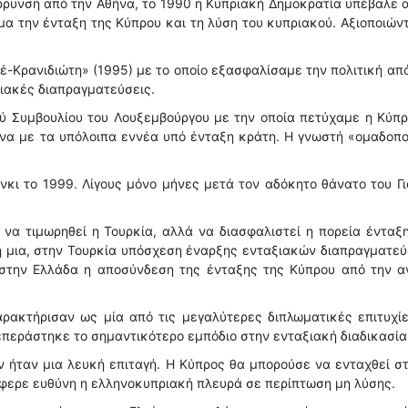
ρρυνση από την Αθήνα, το 1990 η Κυπριακή Δημοκρατία υπέβαλε 
ήμα την ένταξη της Κύπρου και τη λύση του κυπριακού. Αξιοποιών
πέ-Κρανιδιώτη» (1995) με το οποίο εξασφαλίσαμε την πολιτική α
ξιακές διαπραγματεύσεις.
ύ Συμβουλίου του Λουξεμβούργου με την οποία πετύχαμε η Κύπρ
ονα με τα υπόλοιπα εννέα υπό ένταξη κράτη. Η γνωστή «ομαδοπ
νκι το 1999. Λίγους μόνο μήνες μετά τον αδόκητο θάνατο του Γ
 να τιμωρηθεί η Τουρκία, αλλά να διασφαλιστεί η πορεία ένταξ
τη μια, στην Τουρκία υπόσχεση έναρξης ενταξιακών διαπραγματε
ί στην Ελλάδα η αποσύνδεση της ένταξης της Κύπρου από την α
χαρακτήρισαν ως μία από τις μεγαλύτερες διπλωματικές επιτυχί
ξεπεράστηκε το σημαντικότερο εμπόδιο στην ενταξιακή διαδικασία
 ήταν μια λευκή επιταγή. Η Κύπρος θα μπορούσε να ενταχθεί σ
 έφερε ευθύνη η ελληνοκυπριακή πλευρά σε περίπτωση μη λύσης.