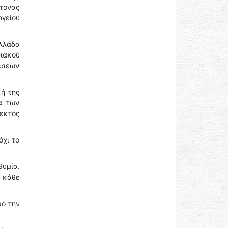
τονας
γείου
Ελλάδα
ριακού
χέσεων
κή της
α των
εκτός
όχι το
θυμία.
 κάθε
μό την