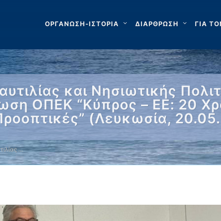
ΟΡΓΑΝΩΣΗ-ΙΣΤΟΡΙΑ
ΔΙΑΡΘΡΩΣΗ
ΓΙΑ ΤΟ
αυτιλίας και Νησιωτικής Πολι
ωση ΟΠΕΚ “Κύπρος – ΕΕ: 20 Χ
ροοπτικές” (Λευκωσία, 20.05
τιλίας …