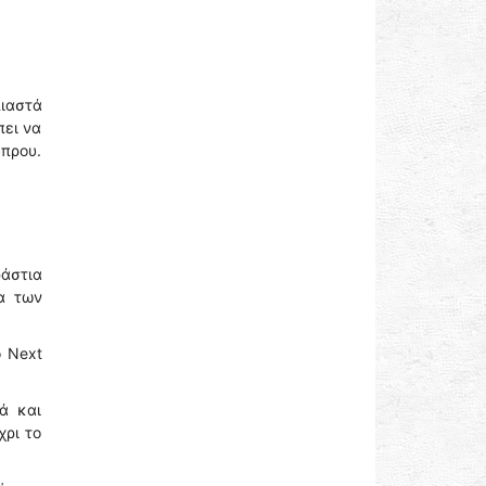
πιαστά
πει να
ύπρου.
ράστια
α των
ο Next
ά και
χρι το