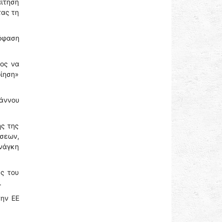
αίτηση
τας τη
πόφαση
ος να
οίηση»
ιάννου
ης της
ύσεων,
νάγκη
ες του
.
την ΕΕ