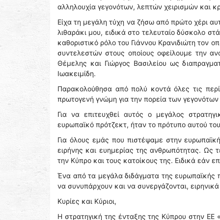
αλληλουχία γεγονότων, λεπτών χειρισμών και κ
Είχα τη μεγάλη τύχη να ζήσω από πρώτο χέρι αυ
λιθαράκι μου, ειδικά στο τελευταίο δύσκολο στά
καθοριστικό ρόλο του Γιάννου Κρανιδιώτη τον ο
συντελεστών στους οποίους οφείλουμε την αν
Θέμελης και Γιώργος Βασιλείου ως διαπραγμα
Ιωακειμίδη.
Παρακολούθησα από πολύ κοντά όλες τις περί
πρωτογενή γνώμη για την πορεία των γεγονότων κ
Για να επιτευχθεί αυτός ο μεγάλος στρατηγι
ευρωπαϊκό πρότζεκτ, ήταν το πρότυπο αυτού το
Για όλους εμάς που πιστέψαμε στην ευρωπαϊκή 
ειρήνης και ευημερίας της ανθρωπότητας. Ως τ
την Κύπρο και τους κατοίκους της. Ειδικά εάν ε
Ένα από τα μεγάλα διδάγματα της ευρωπαϊκής π
να συνυπάρχουν και να συνεργάζονται, ειρηνικά
Κυρίες και Κύριοι,
Η στρατηγική της ένταξης της Κύπρου στην ΕΕ 