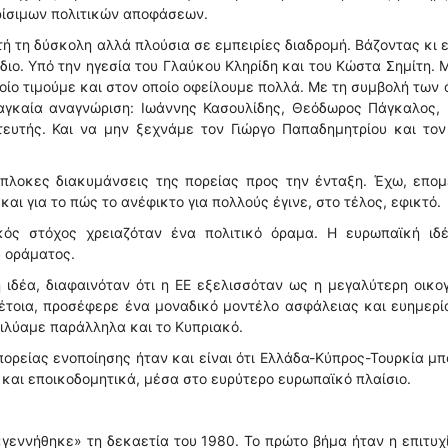
ρίσιμων πολιτικών αποφάσεων.
τή τη δύσκολη αλλά πλούσια σε εμπειρίες διαδρομή. Βάζοντας κι 
διο. Υπό την ηγεσία του Γλαύκου Κληρίδη και του Κώστα Σημίτη. 
ποίο τιμούμε και στον οποίο οφείλουμε πολλά. Με τη συμβολή των
αγκαία αναγνώριση: Ιωάννης Κασουλίδης, Θεόδωρος Πάγκαλος, 
τευτής. Και να μην ξεχνάμε τον Γιώργο Παπαδημητρίου και τον
πλοκες διακυμάνσεις της πορείας προς την ένταξη. Έχω, επομ
αι για το πώς το ανέφικτο για πολλούς έγινε, στο τέλος, εφικτό.
κός στόχος χρειαζόταν ένα πολιτικό όραμα. Η ευρωπαϊκή ιδέ
υ οράματος.
ιδέα, διαφαινόταν ότι η ΕΕ εξελισσόταν ως η μεγαλύτερη οικο
έτοια, προσέφερε ένα μοναδικό μοντέλο ασφάλειας και ευημερί
πιλύαμε παράλληλα και το Κυπριακό.
ορείας ενοποίησης ήταν και είναι ότι Ελλάδα-Κύπρος-Τουρκία μ
 και εποικοδομητικά, μέσα στο ευρύτερο ευρωπαϊκό πλαίσιο.
«γεννήθηκε» τη δεκαετία του 1980. Το πρώτο βήμα ήταν η επιτυχ