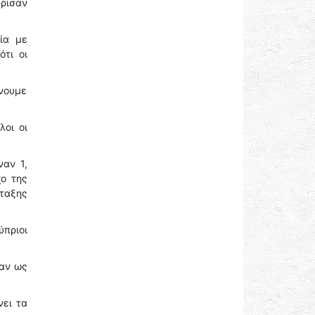
ήρισαν
ία με
ότι οι
νουμε
λοι οι
αν 1,
χο της
νταξης
ύπριοι
σαν ως
νει τα