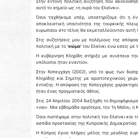
Στην έντονη πολιτική συζήτηση που ακολούθησ
αυτό το σημείο ως «η ουρά του Ελσίνκι».
Όσοι ταχθήκαμε υπέρ, υποστηρίζαμε ότι η έ
αποκλειστική υπαιτιότητα της τουρκικής πλευ
ευρωπαίοι στο τέλος θα εκμεταλλεύονταν αυτή τ
Στις συζητήσεις μου με πολέμιους της απόφα
πολιτική με το
‘σώμα’
του Ελσίνκι ενώ εσείς με 
Η κυβέρνηση Κληρίδη στήριξε με συνέπεια την
υπόλοιποι ήταν εναντίον.
Στην Κοπεγχάγη (2002), υπό το φως των διαπ
Κληρίδης και Σημίτης με αριστοτεχνικούς χειρ
ένταξης. Η απόφαση της Κοπεγχάγης χαρακτηρίσ
ήταν ένας πραγματικός άθλος.
Στις 24 Απριλίου 2004 διεξήχθη το δημοψήφισμα 
«ναι». Μια εβδομάδα αργότερα, την 1η Μαΐου, η
Όσοι πιστέψαμε στην πολιτική του Ελσίνκι και
ασπίδα προστασίας της Κυπριακής Δημοκρατίας α
Η Κύπρος έγινε πλήρες μέλος της μεγάλης ευρω