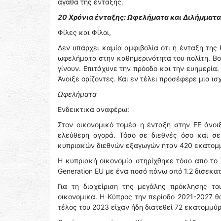
αγαθά της ένταξης.
20 Χρόνια ένταξης: Ωφελήματα και Διλήμματα
Φίλες και Φίλοι,
Δεν υπάρχει καμία αμφιβολία ότι η ένταξη της
ωφελήματα στην καθημερινότητα του πολίτη. Βο
γίνουν. Επιτάχυνε την πρόοδο και την ευημερία.
Άνοιξε ορίζοντες. Και εν τέλει προσέφερε μια ι
Ωφελήματα
Ενδεικτικά αναφέρω:
Στον οικονομικό τομέα η ένταξη στην ΕΕ άνοι
ελεύθερη αγορά. Τόσο σε διεθνές όσο και σε
κυπριακών διεθνών εξαγωγών ήταν 420 εκατομμ
Η κυπριακή οικονομία στηρίχθηκε τόσο από το 
Generation EU με ένα ποσό πάνω από 1.2 δισεκα
Για τη διαχείριση της μεγάλης πρόκλησης το
οικονομικά. Η Κύπρος την περίοδο 2021-2027 
τέλος του 2023 είχαν ήδη διατεθεί 72 εκατομμύρ