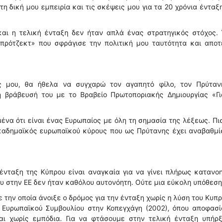
τη δική μου εμπειρία και τις σκέψεις μου για τα 20 χρόνια ένταξ
και η τελική ένταξη δεν ήταν απλά ένας στρατηγικός στόχος. 
«πρότζεκτ» που σφράγισε την πολιτική μου ταυτότητα και απο
ς μου, θα ήθελα να συγχαρώ τον αγαπητό φίλο, τον Πρύταν
η βράβευσή του με το Βραβείο Πρωτοποριακής Δημιουργίας «Γι
ένα ότι είναι ένας Ευρωπαίος με όλη τη σημασία της λέξεως. Πι
ακαδημαϊκός ευρωπαϊκού κύρους που ως Πρύτανης έχει αναβαθμί
ένταξη της Κύπρου είναι αναγκαία για να γίνει πλήρως κατανο
ου στην ΕΕ δεν ήταν καθόλου αυτονόητη. Ούτε μια εύκολη υπόθεση
ε την οποία άνοιξε ο δρόμος για την ένταξη χωρίς η λύση του Κυπ
υ Ευρωπαϊκού Συμβουλίου στην Κοπεγχάγη (2002), όπου αποφασί
και χωρίς εμπόδια. Για να φτάσουμε στην τελική ένταξη υπήρξ