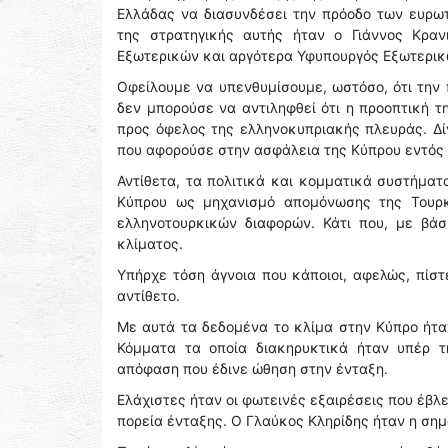
Ελλάδας να διασυνδέσει την πρόοδο των ευρω
της στρατηγικής αυτής ήταν ο Γιάννος Κραν
Εξωτερικών και αργότερα Υφυπουργός Εξωτερι
Οφείλουμε να υπενθυμίσουμε, ωστόσο, ότι την 
δεν μπορούσε να αντιληφθεί ότι η προοπτική τ
προς όφελος της ελληνοκυπριακής πλευράς. Δί
που αφορούσε στην ασφάλεια της Κύπρου εντός 
Αντίθετα, τα πολιτικά και κομματικά συστήμα
Κύπρου ως μηχανισμό απομόνωσης της Τουρκ
ελληνοτουρκικών διαφορών. Κάτι που, με βάσ
κλίματος.
Υπήρχε τόση άγνοια που κάποιοι, αφελώς, πίστ
αντίθετο.
Με αυτά τα δεδομένα το κλίμα στην Κύπρο ήταν
Κόμματα τα οποία διακηρυκτικά ήταν υπέρ τ
απόφαση που έδινε ώθηση στην ένταξη.
Ελάχιστες ήταν οι φωτεινές εξαιρέσεις που έβλ
πορεία ένταξης. Ο Γλαύκος Κληρίδης ήταν η σημ