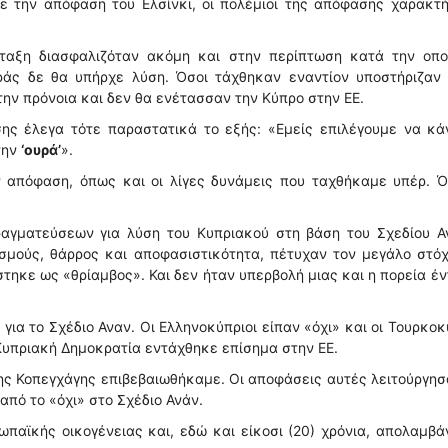
ε την απόφαση του Ελσίνκι, οι πολέμιοι της απόφασης χαρακτ
νταξη διασφαλιζόταν ακόμη και στην περίπτωση κατά την οπο
ράς δε θα υπήρχε λύση. Όσοι τάχθηκαν εναντίον υποστήριζαν 
ην πρόνοια και δεν θα ενέτασσαν την Κύπρο στην ΕΕ.
σης έλεγα τότε παραστατικά το εξής: «Εμείς επιλέγουμε να κά
την
‘ουρά’
».
 απόφαση, όπως και οι λίγες δυνάμεις που ταχθήκαμε υπέρ. Ό
ραγματεύσεων για λύση του Κυπριακού στη βάση του Σχεδίου Αν
ισμούς, θάρρος και αποφασιστικότητα, πέτυχαν τον μεγάλο στό
τηκε ως «θρίαμβος». Και δεν ήταν υπερβολή μιας και η πορεία έ
για το Σχέδιο Αναν. Οι Ελληνοκύπριοι είπαν «όχι» και οι Τουρκοκ
 Κυπριακή Δημοκρατία εντάχθηκε επίσημα στην ΕΕ.
 της Κοπεγχάγης επιβεβαιωθήκαμε. Οι αποφάσεις αυτές λειτούργη
πό το «όχι» στο Σχέδιο Ανάν.
παϊκής οικογένειας και, εδώ και είκοσι (20) χρόνια, απολαμβά