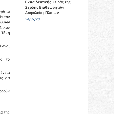
Εκπαιδευτικής Σειράς της
Σχολής Επιθεωρητών
εγώ το
Ασφαλείας Πλοίων
Με τον
24/07/26
 άλλων
Νίκος
 Τάκη
ένως,
α, το
γένεια
ας για
πορούν
ία της