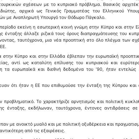
τουρκικών σχέσεων με το κυπριακό πρόβλημα. Βασικός αρχιτέκ
ιδιώτης, αρχικά ως Γενικός Γραμματέας του Ελληνικού Υπουρ
κών με Αναπληρωτή Υπουργό τον Θόδωρο Πάγκαλο.
περίοδο εκείνη η εσωτερική κοινή γνώμη στην Κύπρο και στην 
ης ένταξης άλλαζε ριζικά τους όρους διαπραγμάτευσης του κυπ
νοντας, ταυτόχρονα, μια νέα προοπτική στο όλο πλέγμα των σ
ΕΕ.
τα στην Κύπρο και στην Ελλάδα έβλεπαν την ευρωπαϊκή προοπτι
ίας, αντί ως καταλύτη επίλυσης του κυπριακού και ευρύτερ
η τα ευρωπαϊκά και διεθνή δεδομένα του ’90, ήταν εντελώς 
ευαν ότι ήταν η ΕΕ που επιθυμούσε την ένταξη της Κύπρου και 
 προβληματικό. Το χαρακτήριζε αρνητισμός και πολιτική κυκλο
ης ένταξης, εκδήλωναν, ταυτόχρονα, έντονες αντιδράσεις σε
επαν με ανοικτό μυαλό και με πολιτική οξυδέρκεια και πραγματισ
αντικότερη από τις εξαιρέσεις.