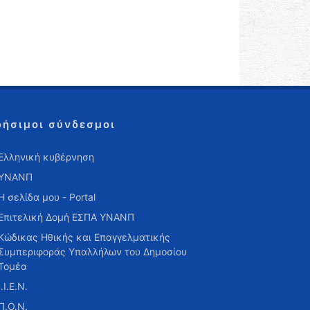
ρήσιμοι σύνδεσμοι
Ελληνική κυβέρνηση
ΥΝΑΝΠ
Η σελίδα μου - Portal
Επιτελική Δομή ΕΣΠΑ ΥΝΑΝΠ
Κώδικας Ηθικής και Επαγγελματικής
Συμπεριφοράς Υπαλλήλων του Δημοσίου
Τομέα
Ι.Ι.Ε.Ν.
Π.Ο.Ν.