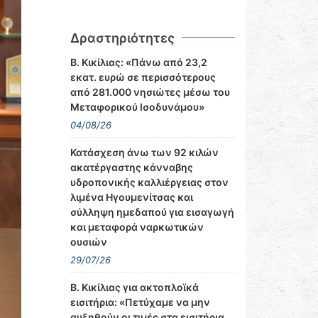
Δραστηριότητες
Β. Κικίλιας: «Πάνω από 23,2
εκατ. ευρώ σε περισσότερους
από 281.000 νησιώτες μέσω του
Μεταφορικού Ισοδυνάμου»
04/08/26
Κατάσχεση άνω των 92 κιλών
ακατέργαστης κάνναβης
υδροπονικής καλλιέργειας στον
λιμένα Ηγουμενίτσας και
σύλληψη ημεδαπού για εισαγωγή
και μεταφορά ναρκωτικών
ουσιών
29/07/26
Β. Κικίλιας για ακτοπλοϊκά
εισιτήρια: «Πετύχαμε να μην
αυξηθούν οι τιμές στα εισιτήρια