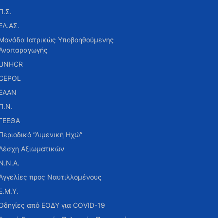
Π.Σ.
ΕΛ.ΑΣ.
Μονάδα Ιατρικώς Υποβοηθούμενης
Αναπαραγωγής
UNHCR
CEPOL
ΕΑΑΝ
Π.Ν.
ΓΕΕΘΑ
Περιοδικό “Λιμενική Ηχώ”
Λέσχη Αξιωματικών
Ν.Ν.Α.
Αγγελίες προς Ναυτιλλομένους
Ε.Μ.Υ.
Οδηγίες από ΕΟΔΥ για COVID-19