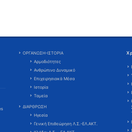
Χ
ΟΡΓΑΝΩΣΗ-ΙΣΤΟΡΙΑ
Αρμοδιότητες
Ανθρώπινο Δυναμικό
Επιχειρησιακά Μέσα
Ιστορία
Ταμεία
ΔΙΑΡΘΡΩΣΗ
es
Ηγεσία
Γενική Επιθεώρηση Λ.Σ.-ΕΛ.ΑΚΤ.