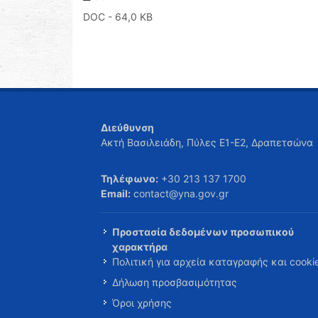
DOC
- 64,0 KB
Διεύθυνση
Ακτή Βασιλειάδη, Πύλες Ε1-Ε2, Δραπετσώνα
Τηλέφωνο:
+30 213 137 1700
Email:
contact@yna.gov.gr
Προστασία δεδομένων προσωπικού
χαρακτήρα
Πολιτική για αρχεία καταγραφής και cooki
Δήλωση προσβασιμότητας
Όροι χρήσης