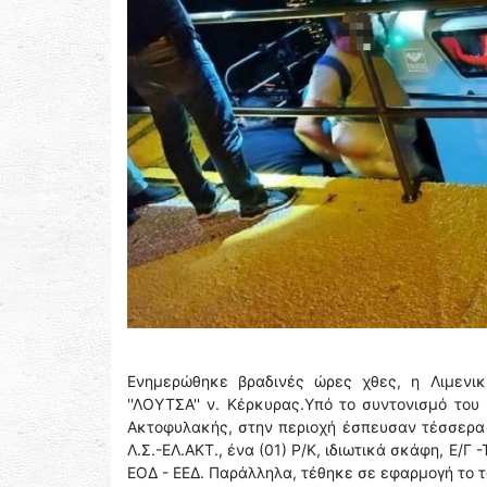
Ενημερώθηκε βραδινές ώρες χθες, η Λιμενι
''ΛΟΥΤΣΑ'' ν. Κέρκυρας.Υπό το συντονισμό του
Ακτοφυλακής, στην περιοχή έσπευσαν τέσσερα 
Λ.Σ.-ΕΛ.ΑΚΤ., ένα (01) Ρ/Κ, ιδιωτικά σκάφη, Ε/Γ
ΕΟΔ - ΕΕΔ. Παράλληλα, τέθηκε σε εφαρμογή το τ