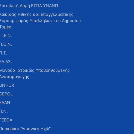
Επιτελική Δομή ΕΣΠΑ ΥΝΑΝΠ
Κώδικας Ηθικής και Επαγγελματικής
Συμπεριφοράς Υπαλλήλων του Δημοσίου
Τομέα
Ι.Ι.Ε.Ν.
Π.Ο.Ν.
Π.Σ.
ΕΛ.ΑΣ.
Μονάδα Ιατρικώς Υποβοηθούμενης
Αναπαραγωγής
UNHCR
CEPOL
ΕΑΑΝ
Π.Ν.
ΓΕΕΘΑ
Περιοδικό “Λιμενική Ηχώ”