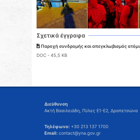
Σχετικά έγγραφα
Παροχή συνδρομής και απεγκλωβισμός ατόμω
DOC
- 45,5 KB
Διεύθυνση
Ακτή Βασιλειάδη, Πύλες Ε1-Ε2, Δραπετσώνα
Τηλέφωνο:
+30 213 137 1700
Email:
contact@yna.gov.gr