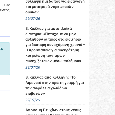
σύλληψη ημεδαπού για εισαγωγή
 στον
και μεταφορά ναρκωτικών
 εντός
ουσιών
29/07/26
Β. Κικίλιας για ακτοπλοϊκά
εισιτήρια: «Πετύχαμε να μην
αυξηθούν οι τιμές στα εισιτήρια
για δεύτερη συνεχόμενη χρονιά –
τε
Η προσπάθεια για συγκράτηση
και μείωση των τιμών
συνεχίζεται εν μέσω πολέμου»
28/07/26
Β. Κικίλιας από Κυλλήνη: «Το
Λιμενικό στην πρώτη γραμμή για
την ασφάλεια χιλιάδων
επιβατών»
27/07/26
Απονομή Πτυχίων στους νέους