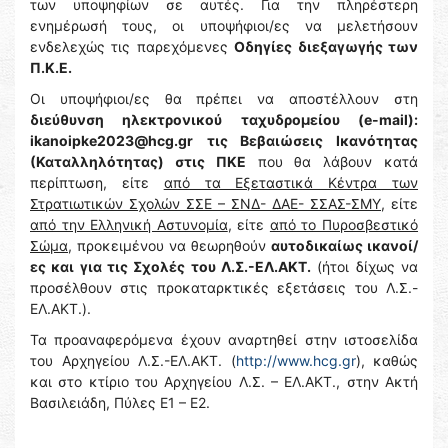
των υποψηφίων σε αυτές. Για την πληρέστερη
ενημέρωσή τους, οι υποψήφιοι/ες να μελετήσουν
ενδελεχώς τις παρεχόμενες
Οδηγίες διεξαγωγής των
Π.Κ.Ε.
Οι υποψήφιοι/ες θα πρέπει να αποστέλλουν στη
διεύθυνση ηλεκτρονικού ταχυδρομείου (e-mail):
ikanoipke2023@hcg.gr
τις Βεβαιώσεις Ικανότητας
(Καταλληλότητας) στις ΠΚΕ
που θα λάβουν κατά
περίπτωση, είτε
από τα Εξεταστικά Κέντρα των
Στρατιωτικών Σχολών ΣΣΕ – ΣΝΔ- ΔΑΕ- ΣΣΑΣ-ΣΜΥ
, είτε
από την Ελληνική Αστυνομία
, είτε
από το Πυροσβεστικό
Σώμα
, προκειμένου να θεωρηθούν
αυτοδικαίως ικανοί/
ες και για τις Σχολές του Λ.Σ.-ΕΛ.ΑΚΤ.
(ήτοι δίχως να
προσέλθουν στις προκαταρκτικές εξετάσεις του Λ.Σ.-
ΕΛ.ΑΚΤ.).
Τα προαναφερόμενα έχουν αναρτηθεί στην ιστοσελίδα
του Αρχηγείου Λ.Σ.-ΕΛ.ΑΚΤ. (
http://www.hcg.gr
), καθώς
και στο κτίριο του Αρχηγείου Λ.Σ. – ΕΛ.ΑΚΤ., στην Ακτή
Βασιλειάδη, Πύλες Ε1 – Ε2.