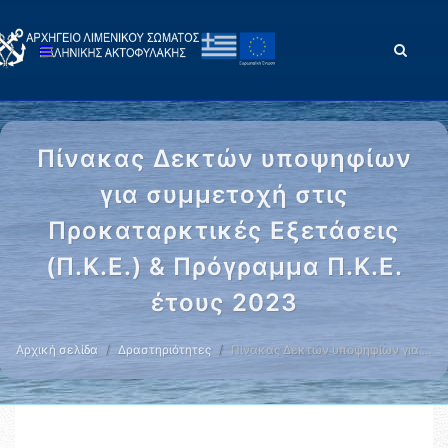
Πίνακας Δεκτών υποψηφίων
για συμμετοχή στις
Προκαταρκτικές Εξετάσεις
(Π.Κ.Ε.) & Πρόγραμμα Π.Κ.Ε.
έτους 2023
Αρχική σελίδα
Δραστηριότητες
Πίνακας Δεκτών υποψηφίων για …