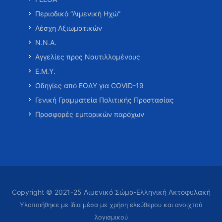
Περιοδικό “Λιμενική Ηχώ”
Λέσχη Αξιωματικών
Ν.Ν.Α.
Αγγελίες προς Ναυτιλλομένους
Ε.Μ.Υ.
Οδηγίες από ΕΟΔΥ για COVID-19
Γενική Γραμματεία Πολιτικής Προστασίας
Προσφορές εμπορικών παρόχων
Copyright © 2021-25 Λιμενικό Σώμα-Ελληνική Ακτοφυλακή
Υλοποιήθηκε με ίδια μέσα με χρήση ελεύθερου και ανοιχτού
λογισμικού