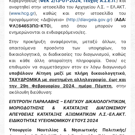
Κυβερνήσεως (
ΦΕΚ 2/13-01-2024, Τεύχος Α.Σ.Ε.Π
.) και
αναρτηθεί στην ιστοσελίδα του Αρχηγείου Λ.Σ. – ΕΛ.ΑΚΤ.
(
www.hcg.gr
), καθώς και στην ιστοσελίδα του
προγράμματος «Δι@ύγεια» (
http://diavgeia.gov.gr
) (
ΑΔΑ:
ΨΛΞ64653ΠΩ-ΚΤΟ
), από όπου μπορούν να
ενημερώνονται οι ενδιαφερόμενοι/ες.
Στην προκήρυξη αναφέρονται, μεταξύ άλλων, τα
απαιτούμενα προσόντα των υποψηφίων, τα
δικαιολογητικά, οι διαδικασίες του διαγωνισμού, καθώς
και κάθε άλλη απαραίτητη πληροφορία. Όσοι/ ες
επιθυμούν να συμμετάσχουν στον εν λόγω διαγωνισμό
υποβάλουν Αίτηση μαζί με πλήρη δικαιολογητικά
,
ΤΑΧΥΔΡΟΜΙΚΑ με συστημένη αλληλογραφία, έως και
την 29η Φεβρουαρίου 2024, ημέρα Πέμπτη,
στην
ακόλουθη διεύθυνση:
ΕΠΙΤΡΟΠΗ ΠΑΡΑΛΑΒΗΣ – ΕΛΕΓΧΟΥ ΔΙΚΑΙΟΛΟΓΗΤΙΚΩΝ,
ΜΟΡΙΟΔΟΤΗΣΗΣ & ΚΑΤΑΤΑΞΗΣ ΔΙΑΓΩΝΙΣΜΟΥ
ΑΠΕΥΘΕΙΑΣ ΚΑΤΑΤΑΞΗΣ ΑΞΙΩΜΑΤΙΚΩΝ Λ.Σ.-ΕΛ.ΑΚΤ.
ΕΙΔΙΚΟΤΗΤΑΣ ΥΓΕΙΟΝΟΜΙΚΟΥ ΕΤΟΥΣ 2024
Υπουργείο Ναυτιλίας & Νησιωτικής Πολιτικής/