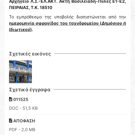
Αρχηγείο Λ.Σ.-ΕΛ.ΑΚΤ.
Ακτή Βασιλειάδη-Πύλες Ε1-Ε2,
ΠΕΙΡΑΙΑΣ, Τ.Κ. 18510
Το εμπρόθεσμο της υποβολής διαπιστώνεται από την
ημερομηνία σφραγίδας του ταχυδρομείου (
Δημόσιου ή
Ιδιωτικού
)
.
Σχετικές εικόνες
Σχετικά έγγραφα
011525
DOC
- 51,5 KB
ΑΠΟΦΑΣΗ
PDF
- 2,0 MB