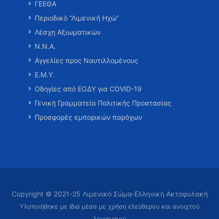
ΓΕΕΘΑ
Περιοδικό “Λιμενική Ηχώ”
Λέσχη Αξιωματικών
Ν.Ν.Α.
Αγγελίες προς Ναυτιλλομένους
Ε.Μ.Υ.
Οδηγίες από ΕΟΔΥ για COVID-19
Γενική Γραμματεία Πολιτικής Προστασίας
Προσφορές εμπορικών παρόχων
Copyright © 2021-25 Λιμενικό Σώμα-Ελληνική Ακτοφυλακή
Υλοποιήθηκε με ίδια μέσα με χρήση ελεύθερου και ανοιχτού
λογισμικού