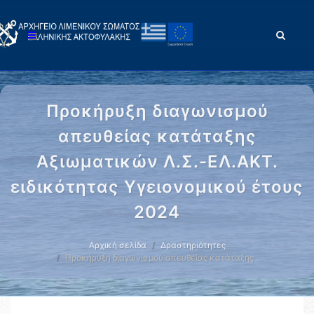
Προκήρυξη διαγωνισμού
απευθείας κατάταξης
Αξιωματικών Λ.Σ.-ΕΛ.ΑΚΤ.
ειδικότητας Υγειονομικού έτους
2024
Αρχική σελίδα
Δραστηριότητες
Προκήρυξη διαγωνισμού απευθείας κατάταξης …