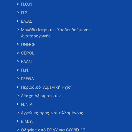
Π.Ο.Ν.
Π.Σ.
ΕΛ.ΑΣ.
Μονάδα Ιατρικώς Υποβοηθούμενης
Αναπαραγωγής
UNHCR
CEPOL
ΕΑΑΝ
Π.Ν.
ΓΕΕΘΑ
Περιοδικό “Λιμενική Ηχώ”
Λέσχη Αξιωματικών
Ν.Ν.Α.
Αγγελίες προς Ναυτιλλομένους
Ε.Μ.Υ.
Οδηγίες από ΕΟΔΥ για COVID-19