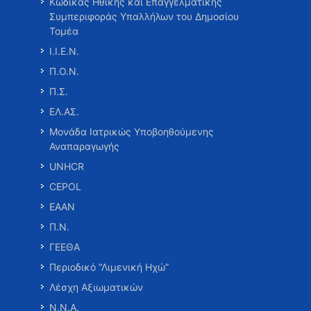
Κώδικας Ηθικής και Επαγγελματικής
Συμπεριφοράς Υπαλλήλων του Δημοσίου
Τομέα
Ι.Ι.Ε.Ν.
Π.Ο.Ν.
Π.Σ.
ΕΛ.ΑΣ.
Μονάδα Ιατρικώς Υποβοηθούμενης
Αναπαραγωγής
UNHCR
CEPOL
ΕΑΑΝ
Π.Ν.
ΓΕΕΘΑ
Περιοδικό “Λιμενική Ηχώ”
Λέσχη Αξιωματικών
Ν.Ν.Α.