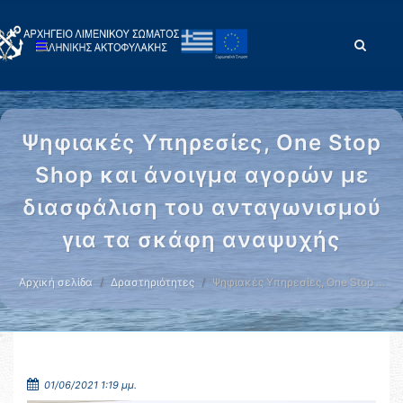
Ψηφιακές Υπηρεσίες, One Stop
Shop και άνοιγμα αγορών με
διασφάλιση του ανταγωνισμού
για τα σκάφη αναψυχής
Αρχική σελίδα
Δραστηριότητες
Ψηφιακές Υπηρεσίες, One Stop …
01/06/2021 1:19 μμ.