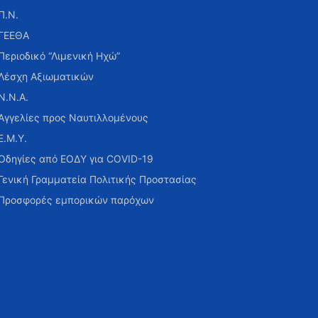
Π.Ν.
ΓΕΕΘΑ
Περιοδικό “Λιμενική Ηχώ”
Λέσχη Αξιωματικών
Ν.Ν.Α.
Αγγελίες προς Ναυτιλλομένους
Ε.Μ.Υ.
Οδηγίες από ΕΟΔΥ για COVID-19
Γενική Γραμματεία Πολιτικής Προστασίας
Προσφορές εμπορικών παρόχων