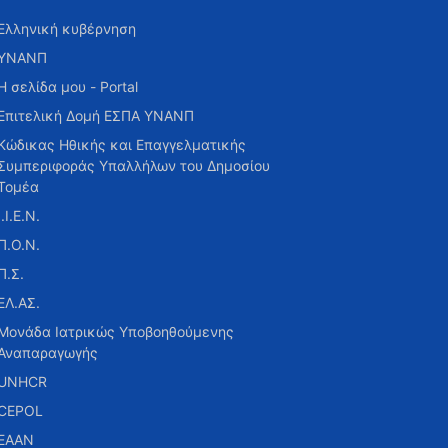
Ελληνική κυβέρνηση
ΥΝΑΝΠ
Η σελίδα μου - Portal
Επιτελική Δομή ΕΣΠΑ ΥΝΑΝΠ
Κώδικας Ηθικής και Επαγγελματικής
Συμπεριφοράς Υπαλλήλων του Δημοσίου
Τομέα
Ι.Ι.Ε.Ν.
Π.Ο.Ν.
Π.Σ.
ΕΛ.ΑΣ.
Μονάδα Ιατρικώς Υποβοηθούμενης
Αναπαραγωγής
UNHCR
CEPOL
ΕΑΑΝ