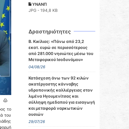
ΥΝΑΝΠ
JPG - 194,8 KB
Δραστηριότητες
Β. Κικίλιας: «Πάνω από 23,2
εκατ. ευρώ σε περισσότερους
από 281.000 νησιώτες μέσω του
Μεταφορικού Ισοδυνάμου»
04/08/26
Κατάσχεση άνω των 92 κιλών
ακατέργαστης κάνναβης
υδροπονικής καλλιέργειας στον
λιμένα Ηγουμενίτσας και
σύλληψη ημεδαπού για εισαγωγή
και μεταφορά ναρκωτικών
ος το
ουσιών
ιά του
τιάδης
29/07/26
φορμή