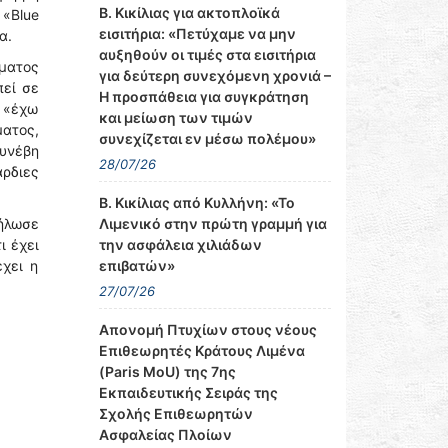
Β. Κικίλιας για ακτοπλοϊκά
 «Blue
εισιτήρια: «Πετύχαμε να μην
α.
αυξηθούν οι τιμές στα εισιτήρια
ματος
για δεύτερη συνεχόμενη χρονιά –
πεί σε
Η προσπάθεια για συγκράτηση
, «έχω
και μείωση των τιμών
ματος,
συνεχίζεται εν μέσω πολέμου»
συνέβη
28/07/26
άρδιες
Β. Κικίλιας από Κυλλήνη: «Το
Λιμενικό στην πρώτη γραμμή για
ήλωσε
την ασφάλεια χιλιάδων
ι έχει
επιβατών»
χει η
27/07/26
Απονομή Πτυχίων στους νέους
Επιθεωρητές Κράτους Λιμένα
(Paris MoU) της 7ης
Εκπαιδευτικής Σειράς της
Σχολής Επιθεωρητών
Ασφαλείας Πλοίων