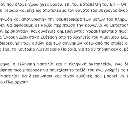
άν που έλαβε χώρα χθες βράδυ, επί του καταπέλτη του Ε/Γ – Ο/Γ
ου Πειραιά και είχε ως αποτέλεσμα τον θάνατο του 36χρονου άνδρ
«κτηνώδη και απάνθρωπη» την συμπεριφορά των μελών του πληρώ
δεν θα αφήσουμε σε καμία περίπτωση την κοινωνία να μετατρα
 αν βρίσκονται». Και συνέχισε σημειώνοντας χαρακτηριστικά πως
σα Ένορκη Διοικητική Εξέταση από το Αρχηγείο του Λιμενικού Σώ
 διερεύνηση των αιτιών και των συνθηκών κάτω από τις οποίες 
ς έχει το Κεντρικό Λιμεναρχείο Πειραιά, για το αν τηρήθηκαν οι β
ηνεί η ελληνική ναυτιλία και η ελληνική ακτοπλοΐα», ενώ δ
ώρησε πως μπορούσε να συνεχίσει το ταξίδι του ενώ γνώριζε το τ
 Ναυτιλίας θα διερευνήσει και τυχόν ευθύνες που μπορεί να έ
του Πλοιάρχου».