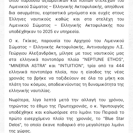
όπου παρουσία αξιωματικών και λοιπών στελεχών του
Λιμενικού Σώματος – Ελληνικής Ακτοφυλακής, απηύθυνε
δια ασυρμάτου, εορταστικά μηνύματα και ευχές στους
Έλληνες ναυτικούς καθώς και στα στελέχη του
Λιμενικού Σώματος – Ελληνικής Ακτοφυλακής που
υποδέχθηκαν το 2025 εν υπηρεσία.
Ο κ. Γκίκας, παρουσία του Αρχηγού του Λιμενικού
Σώματος – Ελληνικής Ακτοφυλακής, Αντιναυάρχου Λ.Σ.
Γεώργιου Αλεξανδράκη, μίλησε με τους ναυτικούς μας
στα ελληνικά ποντοπόρα πλοία "NEPTUNE ETHOS",
"MINERVA ASTRA" και "INTUITION", τρία από τα 444
ελληνικά ποντοπόρα πλοία, που η είσοδος της νέας
χρονιάς τα βρήκε να ταξιδεύουν σε όλα τα μήκη και
πλάτη του κόσμου, αποδεικνύοντας τη δυναμικότητα της
ελληνικής ναυτιλίας.
Νωρίτερα, λίγα λεπτά μετά την αλλαγή του χρόνου,
τηρώντας το έθιμο της Πρωτοχρονιάς, ο κ. Υφυπουργός
υποδέχθηκε και καλωσόρισε στο λιμάνι του Πειραιά το
πρώτο εισερχόμενο πλοίο της χρονιάς, το "Blue Star
Delos", το οποίο έκανε ποδαρικό στο μεγαλύτερο λιμάνι
της χώρας.