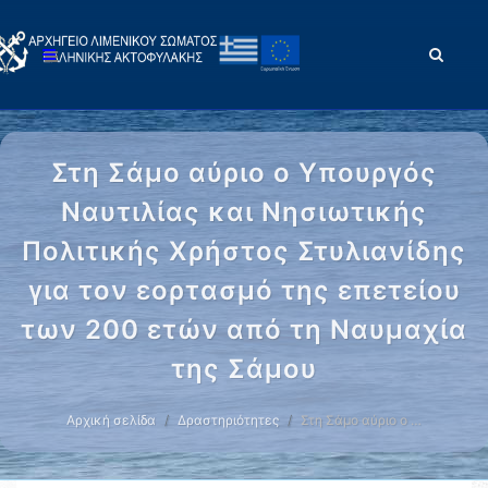
Στη Σάμο αύριο ο Υπουργός
Ναυτιλίας και Νησιωτικής
Πολιτικής Χρήστος Στυλιανίδης
για τον εορτασμό της επετείου
των 200 ετών από τη Ναυμαχία
της Σάμου
Αρχική σελίδα
Δραστηριότητες
Στη Σάμο αύριο ο …