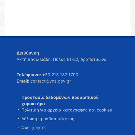
Διεύθυνση
Ακτή Βασιλειάδη, Πύλες Ε1-Ε2, Δραπετσώνα
Τηλέφωνο:
+30 213 137 1700
Email:
contact@yna.gov.gr
Προστασία δεδομένων προσωπικού
χαρακτήρα
Πολιτική για αρχεία καταγραφής και cookies
Δήλωση προσβασιμότητας
Όροι χρήσης