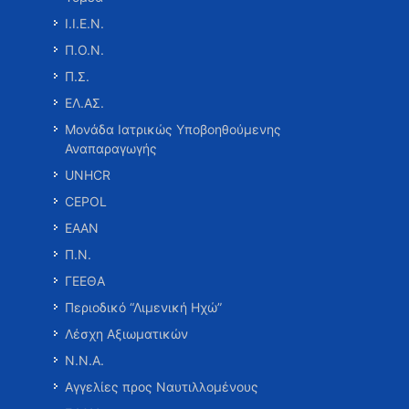
Ι.Ι.Ε.Ν.
Π.Ο.Ν.
Π.Σ.
ΕΛ.ΑΣ.
Μονάδα Ιατρικώς Υποβοηθούμενης
Αναπαραγωγής
UNHCR
CEPOL
ΕΑΑΝ
Π.Ν.
ΓΕΕΘΑ
Περιοδικό “Λιμενική Ηχώ”
Λέσχη Αξιωματικών
Ν.Ν.Α.
Αγγελίες προς Ναυτιλλομένους