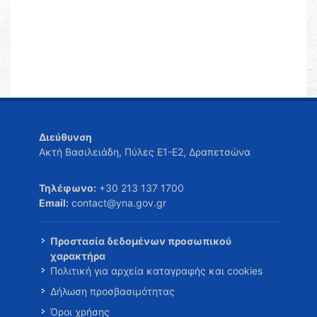
Διεύθυνση
Ακτή Βασιλειάδη, Πύλες Ε1-Ε2, Δραπετσώνα
Τηλέφωνο:
+30 213 137 1700
Email:
contact@yna.gov.gr
Προστασία δεδομένων προσωπικού
χαρακτήρα
Πολιτική για αρχεία καταγραφής και cookies
Δήλωση προσβασιμότητας
Όροι χρήσης