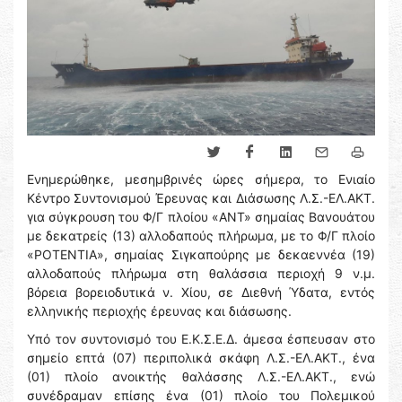
Ενημερώθηκε, μεσημβρινές ώρες σήμερα, το Ενιαίο
Κέντρο Συντονισμού Έρευνας και Διάσωσης Λ.Σ.-ΕΛ.ΑΚΤ.
για σύγκρουση του Φ/Γ πλοίου «ΑΝΤ» σημαίας Βανουάτου
με δεκατρείς (13) αλλοδαπούς πλήρωμα, με το Φ/Γ πλοίο
«POTENTIA», σημαίας Σιγκαπούρης με δεκαεννέα (19)
αλλοδαπούς πλήρωμα στη θαλάσσια περιοχή 9 ν.μ.
βόρεια βορειοδυτικά ν. Χίου, σε Διεθνή Ύδατα, εντός
ελληνικής περιοχής έρευνας και διάσωσης.
Υπό τον συντονισμό του Ε.Κ.Σ.Ε.Δ. άμεσα έσπευσαν στο
σημείο επτά (07) περιπολικά σκάφη Λ.Σ.-ΕΛ.ΑΚΤ., ένα
(01) πλοίο ανοικτής θαλάσσης Λ.Σ.-ΕΛ.ΑΚΤ., ενώ
συνέδραμαν επίσης ένα (01) πλοίο του Πολεμικού