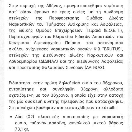
Στην περιοχή της Αθήνας, πραγματοποιήθηκε νομότυπη
κατ΄ οίκον έρευνα σε τρεις οικίες με τη συνδρομή
στελεχών της Περιφερειακής Ομάδας Δίωξης
Ναρκωτικών του Τμήματος Ανάκρισης και Ασφάλειας,
της Ειδικής Ομάδας Επιχειρήσεων Πειραιά (Ε.Ο.Ε.Π.),
Πυροτεχνουργών του Κλιμακίου Ειδικών Αποστολών του
Κεντρικού Λιμεναρχείου Πειραιά, του αστυνομικού
σκύλου ανίχνευσης ναρκωτικών ουσιών Κ-9 ‘’BRUTUS’’,
στελεχών της Διεύθυνσης Δίωξης Ναρκωτικών και
Λαθρεμπορίου (ΔΙΔΙΝΑΛ) και της Διεύθυνσης Ασφαλείας
και Προστασίας Θαλασσίων Συνόρων (ΔΑΠΘΑΣ).
Ειδικότερα, στην πρώτη δηλωθείσα οικία του 36χρονου,
εντοπίστηκε και συνελήφθη 33χρονη αλλοδαπή
σχετιζόμενη με τον 36χρονο, η οποία είχε στην κατοχή
της μία συσκευή κινητής τηλεφωνίας που κατασχέθηκε.
Στη συνέχεια βρέθηκαν και κατασχέθηκαν τα κάτωθι:
Δύο (02) πλαστικές συσκευασίες με ναρκωτική
ουσία, πιθανόν κοκαΐνη, συνολικού μικτού βάρους
73,1 gr,