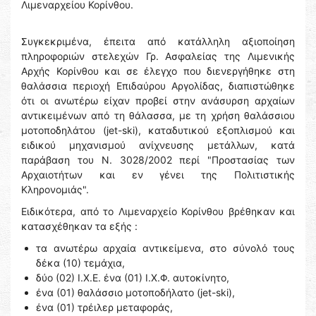
Λιμεναρχείου Κορίνθου.
Συγκεκριμένα, έπειτα από κατάλληλη αξιοποίηση
πληροφοριών στελεχών Γρ. Ασφαλείας της Λιμενικής
Αρχής Κορίνθου και σε έλεγχο που διενεργήθηκε στη
θαλάσσια περιοχή Επιδαύρου Αργολίδας, διαπιστώθηκε
ότι οι ανωτέρω είχαν προβεί στην ανάσυρση αρχαίων
αντικειμένων από τη θάλασσα, με τη χρήση θαλάσσιου
μοτοποδηλάτου (jet-ski), καταδυτικού εξοπλισμού και
ειδικού μηχανισμού ανίχνευσης μετάλλων, κατά
παράβαση του Ν. 3028/2002 περί "Προστασίας των
Αρχαιοτήτων και εν γένει της Πολιτιστικής
Κληρονομιάς".
Ειδικότερα, από το Λιμεναρχείο Κορίνθου βρέθηκαν και
κατασχέθηκαν τα εξής :
τα ανωτέρω αρχαία αντικείμενα, στο σύνολό τους
δέκα (10) τεμάχια,
δύο (02) Ι.Χ.Ε. ένα (01) Ι.Χ.Φ. αυτοκίνητο,
ένα (01) θαλάσσιο μοτοποδήλατο (jet-ski),
ένα (01) τρέιλερ μεταφοράς,