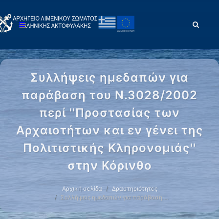
Συλλήψεις ημεδαπών για
παράβαση του Ν.3028/2002
περί ''Προστασίας των
Αρχαιοτήτων και εν γένει της
Πολιτιστικής Κληρονομιάς''
στην Κόρινθο
Αρχική σελίδα
Δραστηριότητες
Συλλήψεις ημεδαπών για παράβαση …