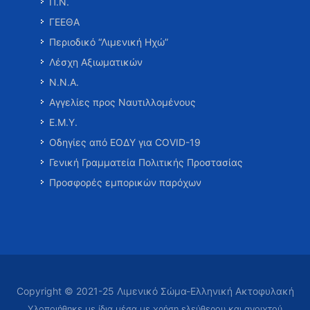
Π.Ν.
ΓΕΕΘΑ
Περιοδικό “Λιμενική Ηχώ”
Λέσχη Αξιωματικών
Ν.Ν.Α.
Αγγελίες προς Ναυτιλλομένους
Ε.Μ.Υ.
Οδηγίες από ΕΟΔΥ για COVID-19
Γενική Γραμματεία Πολιτικής Προστασίας
Προσφορές εμπορικών παρόχων
Copyright © 2021-25 Λιμενικό Σώμα-Ελληνική Ακτοφυλακή
Υλοποιήθηκε με ίδια μέσα με χρήση ελεύθερου και ανοιχτού