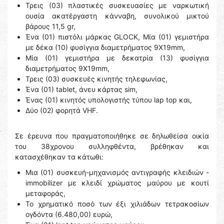
Τρεις (03) πλαστικές συσκευασίες με ναρκωτική
ουσία ακατέργαστη κάνναβη, συνολικού μικτού
βάρους 11,5 gr,
Ένα (01) πιστόλι μάρκας GLOCK, Mία (01) γεμιστήρα
με δέκα (10) φυσίγγια διαμετρήματος 9Χ19mm,
Mία (01) γεμιστήρα με δεκατρία (13) φυσίγγια
διαμετρήματος 9Χ19mm,
Τρεις (03) συσκευές κινητής τηλεφωνίας,
Ένα (01) tablet, άνευ κάρτας sim,
Ένας (01) κινητός υπολογιστής τύπου lap top και,
Δύο (02) φορητά VHF.
Σε έρευνα που πραγματοποιήθηκε σε δηλωθείσα οικία
του 38χρονου συλληφθέντα, βρέθηκαν και
κατασχέθηκαν τα κάτωθι:
Μια (01) συσκευή-μηχανισμός αντιγραφής κλειδιών -
immobilizer με κλειδί χρώματος μαύρου με κουτί
μεταφοράς,
Το χρηματικό ποσό των έξι χιλιάδων τετρακοσίων
ογδόντα (6.480,00) ευρώ,