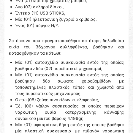
Ένα (01) lapt top χρώματος μαύρου,
Δύο (02) σκληροί δίσκοι,
Έντεκα (11) USB STICKS,
Μία (01) ηλεκτρονική ζυγαριά ακριβείας,
Ένας (01) πύργος Η/Υ.
Σε έρευνα που πραγματοποιήθηκε σε έτερη δηλωθείσα
οικία του 36χρονου συλληφθέντα, βρέθηκαν και
κατασχέθηκαν τα κάτωθι:
Μία (01) αυτοσχέδια συσκευασία εντός της οποίας
βρέθηκαν δύο (02) πυροδοτικοί μηχανισμοί,
Μία (01) αυτοσχέδια συσκευασία εντός της οποίας
βρέθηκαν δύο σώματα χειροβομβίδων με
τοποθετημένες πλαστικές τάπες και χωριστά από
τους πυροδοτικούς μηχανισμούς,
Οκτώ (08) ζεύγη πινακίδων κυκλοφορίας,
Έξι (06) νάιλον συσκευασίες οι οποίες περιείχαν
ναρκωτική ουσία κατεργασμένης κάνναβης
συνολικού μικτού βάρους 4.196gr,
Μία (01) υφασμάτινη θήκη εντός της οποίας βρέθηκε
μία πλαστική συσκευασία με πιθανόν ναρκωτική