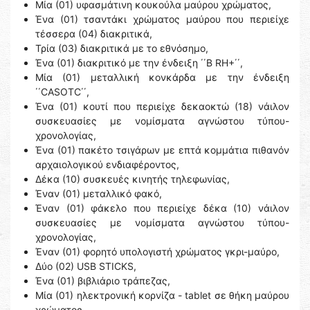
Μία (01) υφασμάτινη κουκούλα μαύρου χρώματος,
Ένα (01) τσαντάκι χρώματος μαύρου που περιείχε
τέσσερα (04) διακριτικά,
Τρία (03) διακριτικά με το εθνόσημο,
Ένα (01) διακριτικό με την ένδειξη ΄΄B RH+΄΄,
Mία (01) μεταλλική κονκάρδα με την ένδειξη
΄΄CASOTC΄΄,
Ένα (01) κουτί που περιείχε δεκαοκτώ (18) νάιλον
συσκευασίες με νομίσματα αγνώστου τύπου-
χρονολογίας,
Ένα (01) πακέτο τσιγάρων με επτά κομμάτια πιθανόν
αρχαιολογικού ενδιαφέροντος,
Δέκα (10) συσκευές κινητής τηλεφωνίας,
Έναν (01) μεταλλικό φακό,
Έναν (01) φάκελο που περιείχε δέκα (10) νάιλον
συσκευασίες με νομίσματα αγνώστου τύπου-
χρονολογίας,
Έναν (01) φορητό υπολογιστή χρώματος γκρι-μαύρο,
Δύο (02) USB STICKS,
Ένα (01) βιβλιάριο τράπεζας,
Μία (01) ηλεκτρονική κορνίζα - tablet σε θήκη μαύρου
χρώματος,