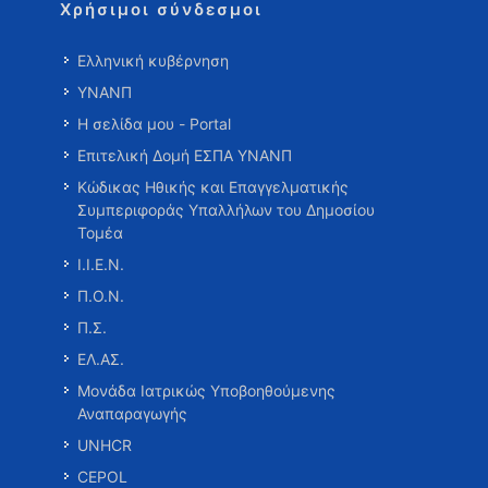
Χρήσιμοι σύνδεσμοι
Ελληνική κυβέρνηση
ΥΝΑΝΠ
Η σελίδα μου - Portal
Επιτελική Δομή ΕΣΠΑ ΥΝΑΝΠ
Κώδικας Ηθικής και Επαγγελματικής
Συμπεριφοράς Υπαλλήλων του Δημοσίου
Τομέα
Ι.Ι.Ε.Ν.
Π.Ο.Ν.
Π.Σ.
ΕΛ.ΑΣ.
Μονάδα Ιατρικώς Υποβοηθούμενης
Αναπαραγωγής
UNHCR
CEPOL