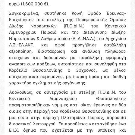
ευρώ (1.600.000 €).
Συγκεκριμένα, συστήθηκε Κοινή Ομάδα Έρευνας-
Επιχείρησης από στελέχη της Περιφερειακής Ομάδας
Δίωξης Ναρκωτικών (Π.Ο.ΔΙ.Ν.) του Κεντρικού
Λιμεναρχείου Πειραιά και της Διεύθυνσης Δίωξης
Ναρκωτικών & Λαθρεμπορίου (ΔΙ.ΔΙ.ΝΑ.Λ.) του Αρχηγείου
Λ.Σ.-ΕΛ.ΑΚΤ. και αφού προηγήθηκε κατάλληλη
αξιοποίηση, διασταύρωση και ανάλυση πληθώρας
στοιχείων και δεδομένων με παράλληλη εφαρμογή
ανακριτικών πράξεων, εντοπίστηκε και συνελήφθη στο
Κορδελιό Θεσσαλονίκης ο 30χρονος, ως μέλος
επιχειρησιακά δομημένης, με διαρκή δράση και διεθνή
χαρακτήρα εγκληματικής οργάνωσης.
Ακολούθως, σε συνεργασία με στελέχη Π.Ο.ΔΙ.Ν. του
Κεντρικού Λιμεναρχείου Θεσσαλονίκης
πραγματοποιήθηκαν νόμιμες κατ΄ οίκον έρευνες σε δύο
οικίες στην περιοχή του Κορδελιού Θεσσαλονίκης και σε
μία οικία στην περιοχή Πλαταμώνα Πιερίας, παρουσία
δικαστικού λειτουργού. Επιπροσθέτως κατασχέθηκε ένα
Ε.Ι.Χ. όχημα που σχετίζεται με την υπόθεση και