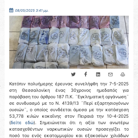
08/05/2025 3:41 μμ.
Κατόπιν πολυήμερης έρευνας συνελήφθη την 7-5-2025
στη Θεσσαλονίκη ένας 30χρονος ημεδαπός για
παράβαση του άρθρου 187 Π.Κ. ¨Εγκληματική οργάνωση¨
σε συνδυασμό με το Ν. 4139/13 ¨Περί εξαρτησιογόνων
ουσιών¨, ο οποίος συνδέεται άμεσα με την κατάσχεση
53,778 κιλών κοκαΐνης στον Πειραιά την 10-4-2025
(
δείτε εδώ
). Σημειώνεται ότι η αξία των ανωτέρω
κατασχεθέντων ναρκωτικών ουσιών προσεγγίζει το
ποσό του ενός εκατομμυρίου και εξακοσίων χιλιάδων