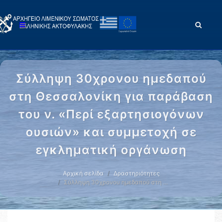
Σύλληψη 30χρονου ημεδαπού
στη Θεσσαλονίκη για παράβαση
του ν. «Περί εξαρτησιογόνων
ουσιών» και συμμετοχή σε
εγκληματική οργάνωση
Αρχική σελίδα
Δραστηριότητες
Σύλληψη 30χρονου ημεδαπού στη …