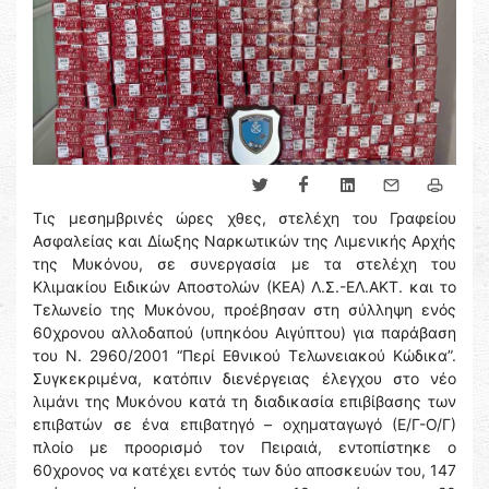
Τις μεσημβρινές ώρες χθες, στελέχη του Γραφείου
Ασφαλείας και Δίωξης Ναρκωτικών της Λιμενικής Αρχής
της Μυκόνου, σε συνεργασία με τα στελέχη του
Κλιμακίου Ειδικών Αποστολών (ΚΕΑ) Λ.Σ.-ΕΛ.ΑΚΤ. και το
Τελωνείο της Μυκόνου, προέβησαν στη σύλληψη ενός
60χρονου αλλοδαπού (υπηκόου Αιγύπτου) για παράβαση
του Ν. 2960/2001 “Περί Εθνικού Τελωνειακού Κώδικα”.
Συγκεκριμένα, κατόπιν διενέργειας έλεγχου στο νέο
λιμάνι της Μυκόνου κατά τη διαδικασία επιβίβασης των
επιβατών σε ένα επιβατηγό – οχηματαγωγό (Ε/Γ-Ο/Γ)
πλοίο με προορισμό τον Πειραιά, εντοπίστηκε ο
60χρονος να κατέχει εντός των δύο αποσκευών του, 147