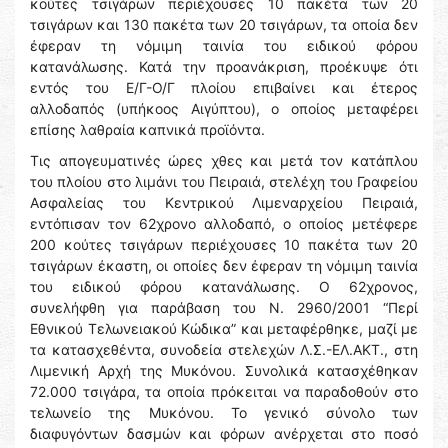
κούτες τσιγάρων περιέχουσες 10 πακέτα των 20
τσιγάρων και 130 πακέτα των 20 τσιγάρων, τα οποία δεν
έφεραν τη νόμιμη ταινία του ειδικού φόρου
κατανάλωσης. Κατά την προανάκριση, προέκυψε ότι
εντός του Ε/Γ-Ο/Γ πλοίου επιβαίνει και έτερος
αλλοδαπός (υπήκοος Αιγύπτου), ο οποίος μεταφέρει
επίσης λαθραία καπνικά προϊόντα.
Τις απογευματινές ώρες χθες και μετά τον κατάπλου
του πλοίου στο λιμάνι του Πειραιά, στελέχη του Γραφείου
Ασφαλείας του Κεντρικού Λιμεναρχείου Πειραιά,
εντόπισαν τον 62χρονο αλλοδαπό, ο οποίος μετέφερε
200 κούτες τσιγάρων περιέχουσες 10 πακέτα των 20
τσιγάρων έκαστη, οι οποίες δεν έφεραν τη νόμιμη ταινία
του ειδικού φόρου κατανάλωσης. Ο 62χρονος,
συνελήφθη για παράβαση του Ν. 2960/2001 “Περί
Εθνικού Τελωνειακού Κώδικα” και μεταφέρθηκε, μαζί με
τα κατασχεθέντα, συνοδεία στελεχών Λ.Σ.-ΕΛ.ΑΚΤ., στη
Λιμενική Αρχή της Μυκόνου. Συνολικά κατασχέθηκαν
72.000 τσιγάρα, τα οποία πρόκειται να παραδοθούν στο
τελωνείο της Μυκόνου. Το γενικό σύνολο των
διαφυγόντων δασμών και φόρων ανέρχεται στο ποσό