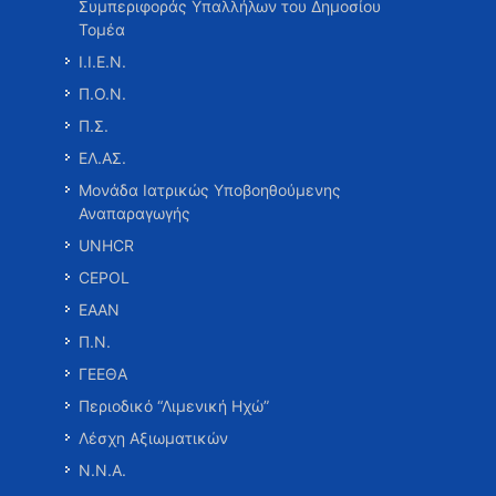
Συμπεριφοράς Υπαλλήλων του Δημοσίου
Τομέα
Ι.Ι.Ε.Ν.
Π.Ο.Ν.
Π.Σ.
ΕΛ.ΑΣ.
Μονάδα Ιατρικώς Υποβοηθούμενης
Αναπαραγωγής
UNHCR
CEPOL
ΕΑΑΝ
Π.Ν.
ΓΕΕΘΑ
Περιοδικό “Λιμενική Ηχώ”
Λέσχη Αξιωματικών
Ν.Ν.Α.