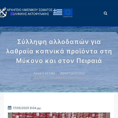
Σύλληψη αλλοδαπών για
λαθραία καπνικά προϊόντα στη
Μύκονο και στον Πειραιά
Αρχική σελίδα
Δραστηριότητες
Σύλληψη αλλοδαπών για λαθραία …
17/05/2025 9:04 μμ.