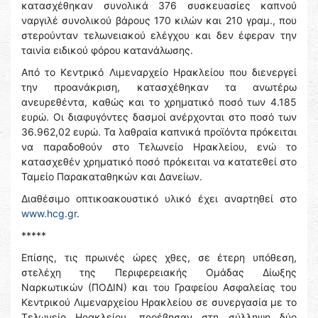
κατασχέθηκαν συνολικά 376 συσκευασίες καπνού
ναργιλέ συνολικού βάρους 170 κιλών και 210 γραμ., που
στερούνταν τελωνειακού ελέγχου και δεν έφεραν την
ταινία ειδικού φόρου κατανάλωσης.
Από το Κεντρικό Λιμεναρχείο Ηρακλείου που διενεργεί
την προανάκριση, κατασχέθηκαν τα ανωτέρω
ανευρεθέντα, καθώς και το χρηματικό ποσό των 4.185
ευρώ. Οι διαφυγόντες δασμοί ανέρχονται στο ποσό των
36.962,02 ευρώ. Τα λαθραία καπνικά προϊόντα πρόκειται
να παραδοθούν στο Τελωνείο Ηρακλείου, ενώ το
κατασχεθέν χρηματικό ποσό πρόκειται να κατατεθεί στο
Ταμείο Παρακαταθηκών και Δανείων.
Διαθέσιμο οπτικοακουστικό υλικό έχει αναρτηθεί στο
www.hcg.gr
.
*****
Επίσης, τις πρωινές ώρες χθες, σε έτερη υπόθεση,
στελέχη της Περιφερειακής Ομάδας Δίωξης
Ναρκωτικών (ΠΟΔΙΝ) και του Γραφείου Ασφαλείας του
Κεντρικού Λιμεναρχείου Ηρακλείου σε συνεργασία με το
Τελωνείο Ηρακλείου, προέβησαν στη σύλληψη δύο