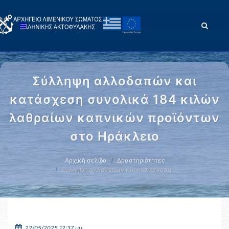
Σύλληψη αλλοδαπών και
κατάσχεση συνολικά 184 κιλών
λαθραίων καπνικών προϊόντων
στο Ηράκλειο
Αρχική σελίδα
Δραστηριότητες
Σύλληψη αλλοδαπών και κατάσχεση …
22/05/2025 12:37 μμ.