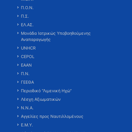
Π.Ο.Ν.
Π.Σ.
ΕΛ.ΑΣ.
Μονάδα Ιατρικώς Υποβοηθούμενης
Αναπαραγωγής
UNHCR
CEPOL
ΕΑΑΝ
Π.Ν.
ΓΕΕΘΑ
Περιοδικό “Λιμενική Ηχώ”
Λέσχη Αξιωματικών
Ν.Ν.Α.
Αγγελίες προς Ναυτιλλομένους
Ε.Μ.Υ.