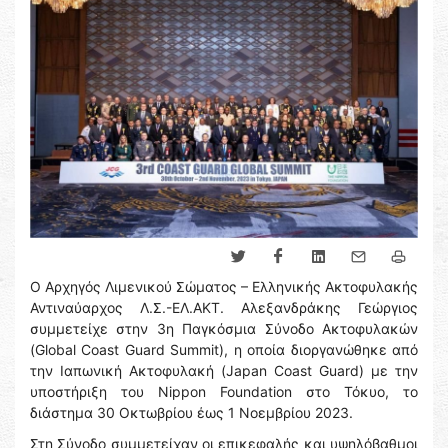
Ο Αρχηγός Λιμενικού Σώματος – Ελληνικής Ακτοφυλακής
Αντιναύαρχος Λ.Σ.-ΕΛ.ΑΚΤ. Αλεξανδράκης Γεώργιος
συμμετείχε στην 3η Παγκόσμια Σύνοδο Ακτοφυλακών
(Global Coast Guard Summit), η οποία διοργανώθηκε από
την Ιαπωνική Ακτοφυλακή (Japan Coast Guard) με την
υποστήριξη του Nippon Foundation στο Τόκυο, το
διάστημα 30 Οκτωβρίου έως 1 Νοεμβρίου 2023.
Στη Σύνοδο συμμετείχαν οι επικεφαλής και υψηλόβαθμοι