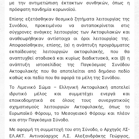
με την αντιμετώπιση έκτακτων συνθηκών, όπως η
πρόσφατη πανδημία κορωνοϊού.
Επίσης εξετάσθηκαν θεσμικά ζητήματα λειτουργίας της
Συνόδου, προκειμένου να ανταποκρίνεται στις
σύγχρονες ανάγκες λειτουργίας των Ακτοφυλακών και
αναθεωρήθηκαν αντίστοιχα οι όροι λειτουργίας της.
Αποφασίσθηκαν, επίσης, (α) η ανάπτυξη προγράμματος
εκπαίδευσης λειτουργιών ακτοφυλακής, που θα
αναπτυχθεί σταδιακά και κυρίως διαδικτυακά, και (β) η
ανάπτυξη ιστοσελίδας της Παγκόσμιας Συνόδου
Ακτοφυλακής που θα αποτελείται από δημόσιο πεδίο
καθώς και πεδίο που θα αφορά τα μέλη της Συνόδου.
Το Λιμενικό Σώμα – Ελληνική Ακτοφυλακή αποτελεί
ιδρυτικό μέλος και συμμετέχει ενεργά και
εποικοδομητικά σε όλους τους συνεργατικούς
σχηματισμούς λειτουργιών Ακτοφυλακής, όπως το
Ευρωπαϊκό Φόρουμ, το Μεσογειακό Φόρουμ και πλέον
και στην Παγκόσμια Σύνοδο.
Με αφορμή τη συμμετοχή του στη Σύνοδο, ο Αρχηγός ΛΣ-
ΕΛ.ΑΚΤ. Αντιναύαρχος Λ.Σ. Αλεξανδράκης Γεώργιος,