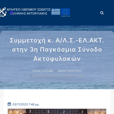
Συμμετοχή κ. Α/Λ.Σ.-ΕΛ.ΑΚΤ.
στην 3η Παγκόσμια Σύνοδο
Ακτοφυλακών
Αρχική σελίδα
Δραστηριότητες
Συμμετοχή κ. Α/Λ.Σ.-ΕΛ.ΑΚΤ. στην …
03/11/2023 7:48 μμ.