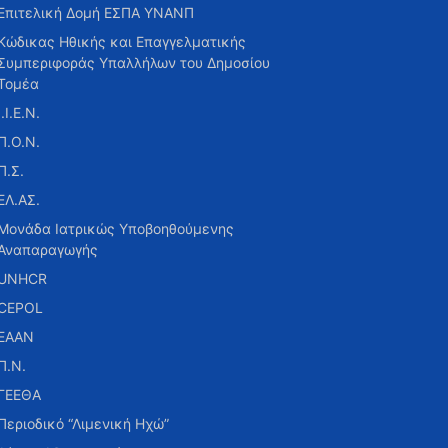
Επιτελική Δομή ΕΣΠΑ ΥΝΑΝΠ
Κώδικας Ηθικής και Επαγγελματικής
Συμπεριφοράς Υπαλλήλων του Δημοσίου
Τομέα
Ι.Ι.Ε.Ν.
Π.Ο.Ν.
Π.Σ.
ΕΛ.ΑΣ.
Μονάδα Ιατρικώς Υποβοηθούμενης
Αναπαραγωγής
UNHCR
CEPOL
ΕΑΑΝ
Π.Ν.
ΓΕΕΘΑ
Περιοδικό “Λιμενική Ηχώ”