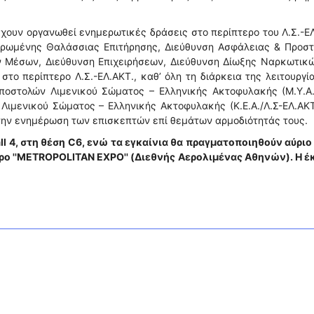
 έχουν οργανωθεί ενημερωτικές δράσεις στο περίπτερο του Λ.Σ.-Ε
ρωμένης Θαλάσσιας Επιτήρησης, Διεύθυνση Ασφάλειας & Προστ
ν Μέσων, Διεύθυνση Επιχειρήσεων, Διεύθυνση Δίωξης Ναρκωτικώ
το περίπτερο Λ.Σ.-ΕΛ.ΑΚΤ., καθ’ όλη τη διάρκεια της λειτουργί
οστολών Λιμενικού Σώματος – Ελληνικής Ακτοφυλακής (Μ.Υ.Α./
 Λιμενικού Σώματος – Ελληνικής Ακτοφυλακής (Κ.Ε.Α./Λ.Σ-ΕΛ.ΑΚΤ
την ενημέρωση των επισκεπτών επί θεμάτων αρμοδιότητάς τους.
ll 4, στη θέση C6, ενώ τα εγκαίνια θα πραγματοποιηθούν αύριο
τρο ''METROPOLITAN EXPO'' (Διεθνής Αερολιμένας Αθηνών). Η έ