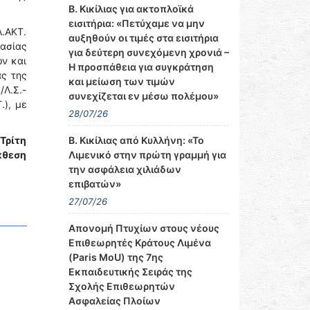
Β. Κικίλιας για ακτοπλοϊκά
εισιτήρια: «Πετύχαμε να μην
Λ.ΑΚΤ.
αυξηθούν οι τιμές στα εισιτήρια
ασίας
για δεύτερη συνεχόμενη χρονιά –
ν και
Η προσπάθεια για συγκράτηση
ας της
και μείωση των τιμών
Λ.Σ.-
συνεχίζεται εν μέσω πολέμου»
.), με
28/07/26
Β. Κικίλιας από Κυλλήνη: «Το
 Τρίτη
Λιμενικό στην πρώτη γραμμή για
κθεση
την ασφάλεια χιλιάδων
επιβατών»
27/07/26
Απονομή Πτυχίων στους νέους
Επιθεωρητές Κράτους Λιμένα
(Paris MoU) της 7ης
Εκπαιδευτικής Σειράς της
Σχολής Επιθεωρητών
Ασφαλείας Πλοίων