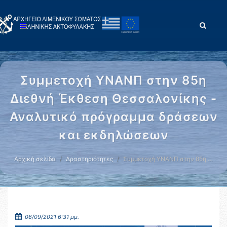
Συμμετοχή ΥΝΑΝΠ στην 85η
Διεθνή Έκθεση Θεσσαλονίκης -
Αναλυτικό πρόγραμμα δράσεων
και εκδηλώσεων
Αρχική σελίδα
Δραστηριότητες
Συμμετοχή ΥΝΑΝΠ στην 85η …
08/09/2021 6:31 μμ.