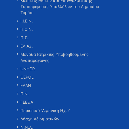
Κώδικας Ηθικής και Επαγγελματικής
Συμπεριφοράς Υπαλλήλων του Δημοσίου
Τομέα
Ι.Ι.Ε.Ν.
Π.Ο.Ν.
Π.Σ.
ΕΛ.ΑΣ.
Μονάδα Ιατρικώς Υποβοηθούμενης
Αναπαραγωγής
UNHCR
CEPOL
ΕΑΑΝ
Π.Ν.
ΓΕΕΘΑ
Περιοδικό “Λιμενική Ηχώ”
Λέσχη Αξιωματικών
Ν.Ν.Α.