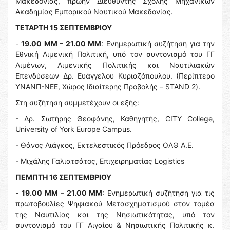
Μακεδονίας, πρώην Διευθυντής Σχολής Μηχανικών
Ακαδημίας Εμπορικού Ναυτικού Μακεδονίας.
ΤΕΤΑΡΤΗ 15 ΣΕΠΤΕΜΒΡΙΟΥ
-
19.00 ΜΜ – 21.00 ΜΜ
: Ενημερωτική συζήτηση για την
Εθνική Λιμενική Πολιτική, υπό τον συντονισμό του ΓΓ
Λιμένων, Λιμενικής Πολιτικής και Ναυτιλιακών
Επενδύσεων Δρ. Ευάγγελου Κυριαζόπουλου. (Περίπτερο
ΥΝΑΝΠ-ΝΕΕ, Χώρος Ιδιαίτερης Προβολής – STAND 2).
Στη συζήτηση συμμετέχουν οι εξής:
- Δρ. Σωτήρης Θεοφάνης, Καθηγητής, CITY College,
University of York Europe Campus.
- Θάνος Λιάγκος, Εκτελεστικός Πρόεδρος ΟΛΘ Α.Ε.
- Μιχάλης Γαλιατσάτος, Επιχειρηματίας Logistics
ΠΕΜΠΤΗ 16 ΣΕΠΤΕΜΒΡΙΟΥ
-
19.00 ΜΜ – 21.00 ΜΜ
: Ενημερωτική συζήτηση για τις
πρωτοβουλίες Ψηφιακού Μετασχηματισμού στον τομέα
της Ναυτιλίας και της Νησιωτικότητας, υπό τον
συντονισμό του ΓΓ Αιγαίου & Νησιωτικής Πολιτικής κ.