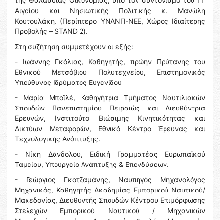
της Θαλάσσιας Οικονομίας, υπό τον συντονισμό του ΓΓ
Αιγαίου και Νησιωτικής Πολιτικής κ. Μανώλη
Κουτουλάκη. (Περίπτερο ΥΝΑΝΠ-ΝΕΕ, Χώρος Ιδιαίτερης
Προβολής – STAND 2).
Στη συζήτηση συμμετέχουν οι εξής:
- Ιωάννης Γκόλιας, Καθηγητής, πρώην Πρύτανης του
Εθνικού Μετσόβιου Πολυτεχνείου, Επιστημονικός
Υπεύθυνος Ιδρύματος Ευγενίδου
- Μαρία Μποϊλέ, Καθηγήτρια Τμήματος Ναυτιλιακών
Σπουδών Πανεπιστημίου Πειραιώς και Διευθύντρια
Ερευνών, Ινστιτούτο Βιώσιμης Κινητικότητας και
Δικτύων Μεταφορών, Εθνικό Κέντρο Έρευνας και
Τεχνολογικής Ανάπτυξης.
- Νίκη Δάνδολου, Ειδική Γραμματέας Ευρωπαϊκού
Ταμείου, Υπουργείο Ανάπτυξης & Επενδύσεων.
- Γεώργιος Γκοτζαμάνης, Ναυπηγός Μηχανολόγος
Μηχανικός, Καθηγητής Ακαδημίας Εμπορικού Ναυτικού/
Μακεδονίας, Διευθυντής Σπουδών Κέντρου Επιμόρφωσης
Στελεχών Εμπορικού Ναυτικού / Μηχανικών