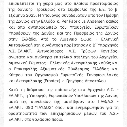
επισκέπτεται τη χώρα μας στο πλαίσιο προετοιμασίας
της δανικής Προεδρίας στο Συμβούλιο της Ε.Ε. το β΄
εξάμηνο 2025. Η Υπουργός συνοδευόταν από τον Πρέσβη
της Δανίας στην Ελλάδα κ. Per Fabricius Andersen καθώς
και από αντιπροσωπεία του Υπουργείου Ευρωπαϊκών
Υποθέσεων της Δανίας και της Πρεσβείας της Δανίας
στην Ελλάδα. Από το Λιμενικό Σώμα - Ελληνική
Ακτοφυλακή στη συνάντηση παρέστησαν ο Β΄ Υπαρχηγός
Λ.Σ.-ΕΛ.ΑΚΤ. Αντιναύαρχος Λ.Σ. Τρύφων Κοντιζάς
,
ανώτατα και ανώτερα επιτελικά στελέχη του Αρχηγείου
Λιμενικού Σώματος – Ελληνικής Ακτοφυλακής καθώς και
ο Επικεφαλής Αξιωματικός Σύνδεσμος Ελλάδας και
Κύπρου του Οργανισμού Ευρωπαϊκής Συνοριοφυλακής
και Ακτοφυλακής (Frontex) κ. Γρηγόρης Αποστόλου.
Κατά τη διάρκεια της επίσκεψής στο Αρχηγείο Λ.Σ. -
ΕΛ.ΑΚΤ., η Υπουργός Ευρωπαϊκών Υποθέσεων της Δανίας
μετά της συνοδείας της μετέβησαν στο ΠΑΘ/Λ.Σ -
ΕΛ.ΑΚΤ. 090 “ΓΑΥΔΟΣ” όπου και ενημερώθηκαν για τη
δραστηριότητα των επιχειρησιακών μέσων του Λ.Σ.-
ΕΛ.ΑΚΤ. στο θαλάσσιο πεδίο.