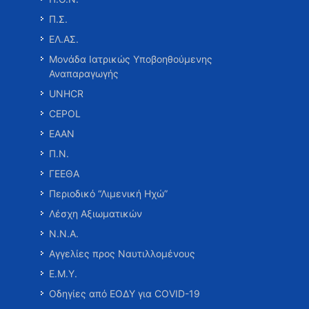
Π.Σ.
ΕΛ.ΑΣ.
Μονάδα Ιατρικώς Υποβοηθούμενης
Αναπαραγωγής
UNHCR
CEPOL
ΕΑΑΝ
Π.Ν.
ΓΕΕΘΑ
Περιοδικό “Λιμενική Ηχώ”
Λέσχη Αξιωματικών
Ν.Ν.Α.
Αγγελίες προς Ναυτιλλομένους
Ε.Μ.Υ.
Οδηγίες από ΕΟΔΥ για COVID-19