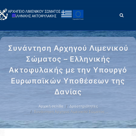
Συνάντηση Αρχηγού Λιμενικού
Σώματος – Ελληνικής
Ακτοφυλακής με την Υπουργό
Ευρωπαϊκών Υποθέσεων της
Δανίας
Αρχική σελίδα
Δραστηριότητες
Συνάντηση Αρχηγού Λιμενικού Σώματος …