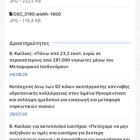
JPG - 232,5 KB
DSC_3180.width-1600
JPG - 176,4 KB
Δραστηριότητες
Β. Κικίλιας: «Πάνω από 23,2 εκατ. ευρώ σε
περισσότερους από 281.000 νησιώτες μέσω του
Μεταφορικού Ισοδυνάμου»
04/08/26
Κατάσχεση άνω των 92 κιλών ακατέργαστης κάνναβης
υδροπονικής καλλιέργειας στον λιμένα Ηγουμενίτσας
και σύλληψη ημεδαπού για εισαγωγή και μεταφορά
ναρκωτικών ουσιών
29/07/26
Β. Κικίλιας για ακτοπλοϊκά εισιτήρια: «Πετύχαμε να μην
αυξηθούν οι τιμές στα εισιτήρια για δεύτερη
συνεχόμενη χρονιά – Η προσπάθεια για συγκράτηση και