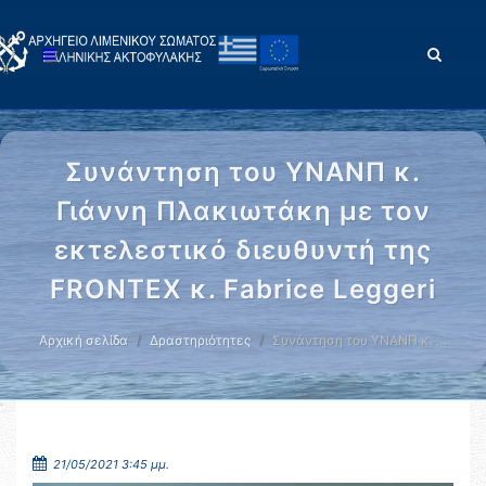
Συνάντηση του ΥΝΑΝΠ κ.
Γιάννη Πλακιωτάκη με τον
εκτελεστικό διευθυντή της
FRONTEX κ. Fabrice Leggeri
Αρχική σελίδα
Δραστηριότητες
Συνάντηση του ΥΝΑΝΠ κ. …
21/05/2021 3:45 μμ.