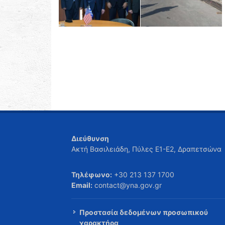
Διεύθυνση
Ακτή Βασιλειάδη, Πύλες Ε1-Ε2, Δραπετσώνα
Τηλέφωνο:
+30 213 137 1700
Email:
contact@yna.gov.gr
Προστασία δεδομένων προσωπικού
χαρακτήρα