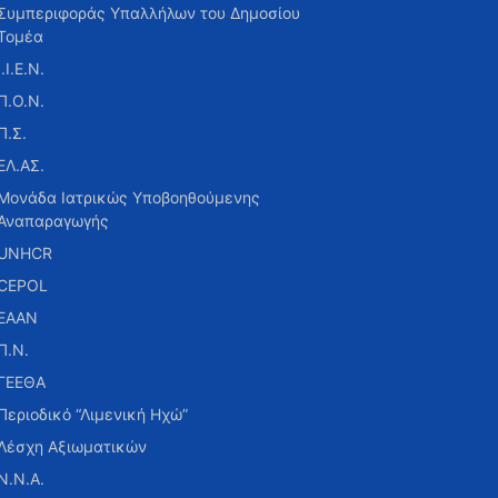
Συμπεριφοράς Υπαλλήλων του Δημοσίου
Τομέα
Ι.Ι.Ε.Ν.
Π.Ο.Ν.
Π.Σ.
ΕΛ.ΑΣ.
Μονάδα Ιατρικώς Υποβοηθούμενης
Αναπαραγωγής
UNHCR
CEPOL
ΕΑΑΝ
Π.Ν.
ΓΕΕΘΑ
Περιοδικό “Λιμενική Ηχώ”
Λέσχη Αξιωματικών
Ν.Ν.Α.