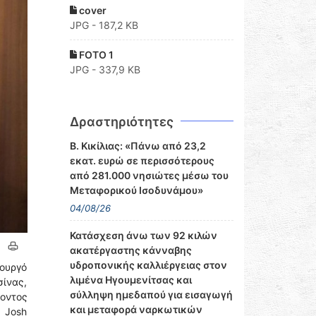
cover
JPG - 187,2 KB
FOTO 1
JPG - 337,9 KB
Δραστηριότητες
Β. Κικίλιας: «Πάνω από 23,2
εκατ. ευρώ σε περισσότερους
από 281.000 νησιώτες μέσω του
Μεταφορικού Ισοδυνάμου»
04/08/26
Κατάσχεση άνω των 92 κιλών
ακατέργαστης κάνναβης
υδροπονικής καλλιέργειας στον
ουργό
λιμένα Ηγουμενίτσας και
ίνας,
σύλληψη ημεδαπού για εισαγωγή
οντος
και μεταφορά ναρκωτικών
 Josh