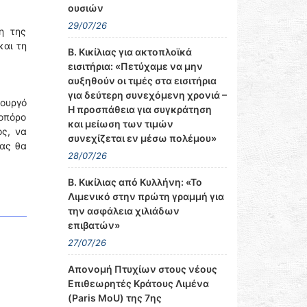
ουσιών
29/07/26
η της
και τη
Β. Κικίλιας για ακτοπλοϊκά
εισιτήρια: «Πετύχαμε να μην
αυξηθούν οι τιμές στα εισιτήρια
για δεύτερη συνεχόμενη χρονιά –
ουργό
Η προσπάθεια για συγκράτηση
τοπόρο
και μείωση των τιμών
ος, να
συνεχίζεται εν μέσω πολέμου»
μας θα
28/07/26
Β. Κικίλιας από Κυλλήνη: «Το
Λιμενικό στην πρώτη γραμμή για
την ασφάλεια χιλιάδων
επιβατών»
27/07/26
Απονομή Πτυχίων στους νέους
Επιθεωρητές Κράτους Λιμένα
(Paris MoU) της 7ης