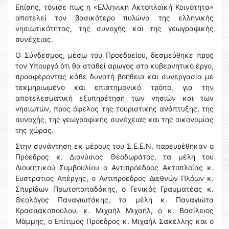
Επίσης, τόνισε πως η «Ελληνική Ακτοπλοϊκή Κοινότητα»
αποτελεί τον βασικότερο πυλώνα της ελληνικής
νησιωτικότητας, της συνοχής και της γεωγραφικής
συνέχειας.
Ο Σύνδεσμος, μέσω του Προεδρείου, δεσμεύθηκε προς
τον Υπουργό ότι θα σταθεί αρωγός στο κυβερνητικό έργο,
προσφέροντας κάθε δυνατή βοήθεια και συνεργασία με
τεκμηριωμένο και επιστημονικό τρόπο, για την
αποτελεσματική εξυπηρέτηση των νησιών και των
νησιωτών, προς όφελος της τουριστικής ανάπτυξης, της
συνοχής, της γεωγραφικής συνέχειας και της οικονομίας
της χώρας.
Στην συνάντηση εκ μέρους του Σ.Ε.Ε.Ν, παρευρέθηκαν ο
Πρόεδρος κ. Διονύσιος Θεοδωράτος, τα μέλη του
Διοικητικού Συμβουλίου ο Αντιπρόεδρος Ακτοπλοΐας κ.
Ευστράτιος Απέργης, ο Αντιπρόεδρος Διεθνών Πλόων κ.
Σπυρίδων Πρωτοπαπαδάκης, ο Γενικός Γραμματέας κ.
Θεολόγος Παναγιωτάκης, τα μέλη κ. Παναγιώτα
Κρασσακοπούλου, κ. Μιχαήλ Μιχαήλ, ο κ. Βασίλειος
Μάμμης, ο Επίτιμος Πρόεδρος κ. Μιχαήλ Σακέλλης και ο