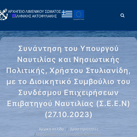
Συνάντηση του Υπουργού
Ναυτιλίας και Νησιωτικής
Πολιτικής, Χρήστου Στυλιανίδη,
με το Διοικητικό Συμβούλιο του
Συνδέσμου Επιχειρήσεων
Επιβατηγού Ναυτιλίας (Σ.Ε.Ε.Ν)
(27.10.2023)
Αρχική σελίδα
Δραστηριότητες
Συνάντηση του Υπουργού Ναυτιλίας …