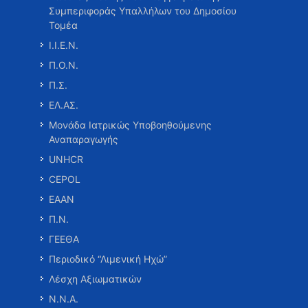
Συμπεριφοράς Υπαλλήλων του Δημοσίου
Τομέα
Ι.Ι.Ε.Ν.
Π.Ο.Ν.
Π.Σ.
ΕΛ.ΑΣ.
Μονάδα Ιατρικώς Υποβοηθούμενης
Αναπαραγωγής
UNHCR
CEPOL
ΕΑΑΝ
Π.Ν.
ΓΕΕΘΑ
Περιοδικό “Λιμενική Ηχώ”
Λέσχη Αξιωματικών
Ν.Ν.Α.