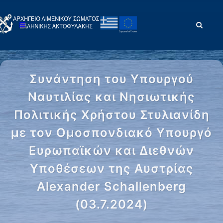
Συνάντηση του Υπουργού
Ναυτιλίας και Νησιωτικής
Πολιτικής Χρήστου Στυλιανίδη
με τον Ομοσπονδιακό Υπουργό
Ευρωπαϊκών και Διεθνών
Υποθέσεων της Αυστρίας
Alexander Schallenberg
(03.7.2024)