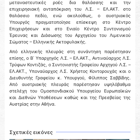
μεταναστευτικές ροές δια θαλάσσης και την
επιχειρησιακή ανταπόκριση του Λ.Σ. – ΕΛ.ΑΚΤ. στο
θαλάσσιο πεδίο, ενώ ακολούθως, ο αυστριακός
Υπουργός πραγματοποίησε επίσκεψη στο Κέντρο
Επιχειρήσεων και στο Ενιαίο Κέντρο Συντονισμού
Έρευνας και Διάσωσης του Αρχηγείου του Λιμενικού
Σώματος – Ελληνικής Ακτοφυλακής.
Από ελληνικής πλευράς στη συνάντηση παρέστησαν
επίσης, ο Β΄ Υπαρχηγός Λ.Σ. – ΕΛ.ΑΚΤ., Αντιναύαρχος Λ.Σ.
Τρύφων Κοντιζάς, ο Συντονιστής Γραφείου Αρχηγού Λ.Σ. –
ΕΛ.ΑΚΤ., Υποναύαρχος Λ.Σ. Χρήστος Κοντορουχάς και ο
Διευθυντής Γραφείου κ. Υπουργού, Φίλιππος Σαββίδης.
Από αυστριακής πλευράς παρέστησαν υψηλόβαθμα
στελέχη του Ομοσπονδιακού Υπουργείου Ευρωπαϊκών
και Διεθνών Υποθέσεων καθώς και της Πρεσβείας της
Αυστρίας στην Αθήνα.
Σχετικές εικόνες