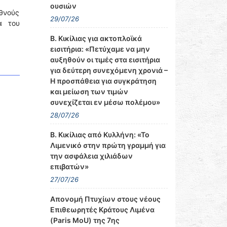
ουσιών
εθνούς
29/07/26
α του
Β. Κικίλιας για ακτοπλοϊκά
εισιτήρια: «Πετύχαμε να μην
αυξηθούν οι τιμές στα εισιτήρια
για δεύτερη συνεχόμενη χρονιά –
Η προσπάθεια για συγκράτηση
και μείωση των τιμών
συνεχίζεται εν μέσω πολέμου»
28/07/26
Β. Κικίλιας από Κυλλήνη: «Το
Λιμενικό στην πρώτη γραμμή για
την ασφάλεια χιλιάδων
επιβατών»
27/07/26
Απονομή Πτυχίων στους νέους
Επιθεωρητές Κράτους Λιμένα
(Paris MoU) της 7ης