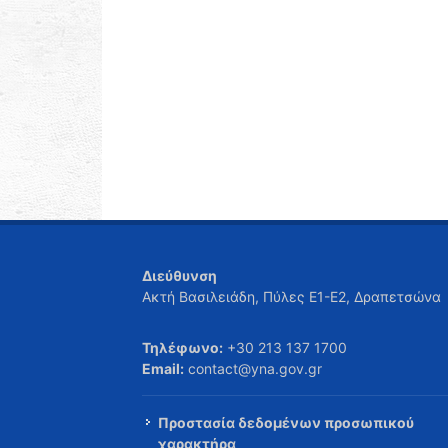
Διεύθυνση
Ακτή Βασιλειάδη, Πύλες Ε1-Ε2, Δραπετσώνα
Τηλέφωνο:
+30 213 137 1700
Email:
contact@yna.gov.gr
Προστασία δεδομένων προσωπικού
χαρακτήρα