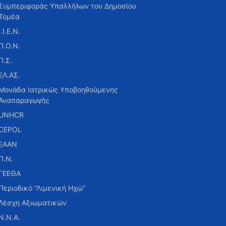
Συμπεριφοράς Υπαλλήλων του Δημοσίου
Τομέα
Ι.Ι.Ε.Ν.
Π.Ο.Ν.
Π.Σ.
ΕΛ.ΑΣ.
Μονάδα Ιατρικώς Υποβοηθούμενης
Αναπαραγωγής
UNHCR
CEPOL
ΕΑΑΝ
Π.Ν.
ΓΕΕΘΑ
Περιοδικό “Λιμενική Ηχώ”
Λέσχη Αξιωματικών
Ν.Ν.Α.