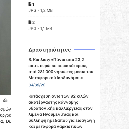
1
JPG - 1,2 MB
2
JPG - 1,1 MB
Δραστηριότητες
Β. Κικίλιας: «Πάνω από 23,2
εκατ. ευρώ σε περισσότερους
από 281.000 νησιώτες μέσω του
Μεταφορικού Ισοδυνάμου»
04/08/26
Κατάσχεση άνω των 92 κιλών
ακατέργαστης κάνναβης
υδροπονικής καλλιέργειας στον
νισμών
λιμένα Ηγουμενίτσας και
υργού
σύλληψη ημεδαπού για εισαγωγή
α, Dr.
και μεταφορά ναρκωτικών