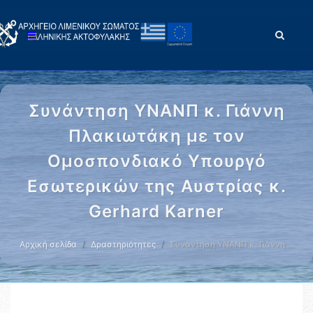
Συνάντηση ΥΝΑΝΠ κ. Γιάννη
Πλακιωτάκη με τον
Ομοσπονδιακό Υπουργό
Εσωτερικών της Αυστρίας κ.
Gerhard Karner
Αρχική σελίδα
Δραστηριότητες
Συνάντηση ΥΝΑΝΠ κ. Γιάννη …