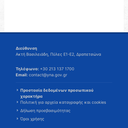
Διεύθυνση
Ακτή Βασιλειάδη, Πύλες Ε1-Ε2, Δραπετσώνα
Τηλέφωνο:
+30 213 137 1700
Email:
contact@yna.gov.gr
Προστασία δεδομένων προσωπικού
χαρακτήρα
Πολιτική για αρχεία καταγραφής και cookies
Δήλωση προσβασιμότητας
Όροι χρήσης