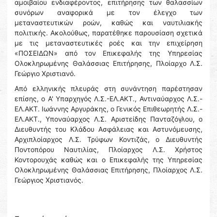
αμοιβαίου ενδιαφέροντος, επιτήρησης των θαλασσίων
συνόρων αναφορικά με τον έλεγχο των
μεταναστευτικών ροών, καθώς και ναυτιλιακής
πολιτικής. Ακολούθως, παρατέθηκε παρουσίαση σχετικά
με τις μεταναστευτικές ροές και την επιχείρηση
«ΠΟΣΕΙΔΩΝ» από τον Επικεφαλής της Υπηρεσίας
Ολοκληρωμένης Θαλάσσιας Επιτήρησης, Πλοίαρχο Λ.Σ.
Γεώργιο Χριστιανό.
Από ελληνικής πλευράς στη συνάντηση παρέστησαν
επίσης, ο Α' Υπαρχηγός Λ.Σ.-ΕΛ.ΑΚΤ., Αντιναύαρχος Λ.Σ.-
ΕΛ.ΑΚΤ. Ιωάννης Αργυράκης, ο Γενικός Επιθεωρητής Λ.Σ.-
ΕΛ.ΑΚΤ., Υποναύαρχος Λ.Σ. Αριστείδης Πανταζόγλου, ο
Διευθυντής του Κλάδου Ασφάλειας και Αστυνόμευσης,
Αρχιπλοίαρχος Λ.Σ. Τρύφων Κοντιζάς, ο Διευθυντής
Ποντοπόρου Ναυτιλίας, Πλοίαρχος Λ.Σ. Χρήστος
Κοντορουχάς καθώς και ο Επικεφαλής της Υπηρεσίας
Ολοκληρωμένης Θαλάσσιας Επιτήρησης, Πλοίαρχος Λ.Σ.
Γεώργιος Χριστιανός.