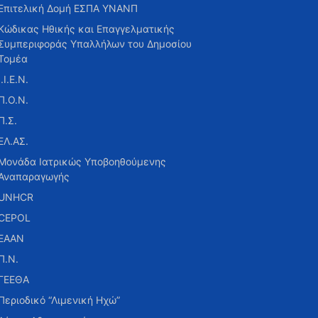
Επιτελική Δομή ΕΣΠΑ ΥΝΑΝΠ
Κώδικας Ηθικής και Επαγγελματικής
Συμπεριφοράς Υπαλλήλων του Δημοσίου
Τομέα
Ι.Ι.Ε.Ν.
Π.Ο.Ν.
Π.Σ.
ΕΛ.ΑΣ.
Μονάδα Ιατρικώς Υποβοηθούμενης
Αναπαραγωγής
UNHCR
CEPOL
ΕΑΑΝ
Π.Ν.
ΓΕΕΘΑ
Περιοδικό “Λιμενική Ηχώ”