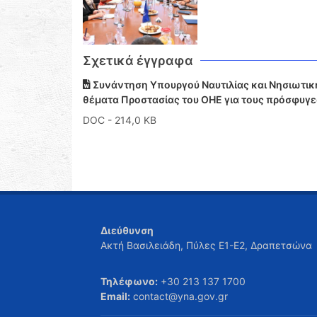
Σχετικά έγγραφα
Συνάντηση Υπουργού Ναυτιλίας και Νησιωτική
θέματα Προστασίας του ΟΗΕ για τους πρόσφυγες κ
DOC
- 214,0 KB
Διεύθυνση
Ακτή Βασιλειάδη, Πύλες Ε1-Ε2, Δραπετσώνα
Τηλέφωνο:
+30 213 137 1700
Email:
contact@yna.gov.gr