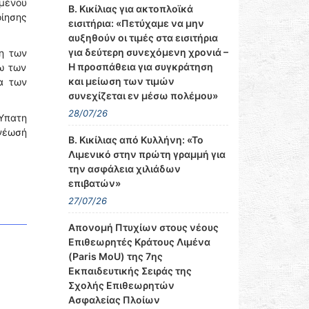
ιμένου
Β. Κικίλιας για ακτοπλοϊκά
οίησης
εισιτήρια: «Πετύχαμε να μην
αυξηθούν οι τιμές στα εισιτήρια
για δεύτερη συνεχόμενη χρονιά –
η των
Η προσπάθεια για συγκράτηση
ω των
και μείωση των τιμών
α των
συνεχίζεται εν μέσω πολέμου»
28/07/26
Ύπατη
ανέωσή
Β. Κικίλιας από Κυλλήνη: «Το
Λιμενικό στην πρώτη γραμμή για
την ασφάλεια χιλιάδων
επιβατών»
27/07/26
Απονομή Πτυχίων στους νέους
Επιθεωρητές Κράτους Λιμένα
(Paris MoU) της 7ης
Εκπαιδευτικής Σειράς της
Σχολής Επιθεωρητών
Ασφαλείας Πλοίων