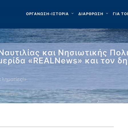
ΟΡΓΑΝΩΣΗ-ΙΣΤΟΡΙΑ
ΔΙΑΡΘΡΩΣΗ
ΓΙΑ ΤΟ
αυτιλίας και Νησιωτικής Πολι
μερίδα «REALNews» και τον δ
γκληματίες!»
υτιλίας και …