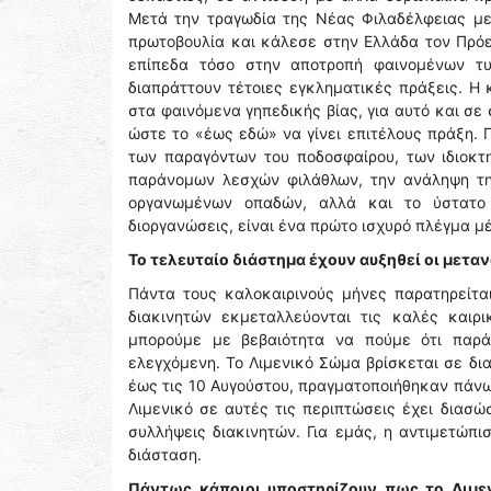
Μετά την τραγωδία της Νέας Φιλαδέλφειας με
πρωτοβουλία και κάλεσε στην Ελλάδα τον Πρό
επίπεδα τόσο στην αποτροπή φαινομένων τυ
διαπράττουν τέτοιες εγκληματικές πράξεις. Η 
στα φαινόμενα γηπεδικής βίας, για αυτό και σ
ώστε το «έως εδώ» να γίνει επιτέλους πράξη. 
των παραγόντων του ποδοσφαίρου, των ιδιοκ
παράνομων λεσχών φιλάθλων, την ανάληψη τη
οργανωμένων οπαδών, αλλά και το ύστατο
διοργανώσεις, είναι ένα πρώτο ισχυρό πλέγμα μέ
Το τελευταίο διάστημα έχουν αυξηθεί οι μεταν
Πάντα τους καλοκαιρινούς μήνες παρατηρείτ
διακινητών εκμεταλλεύονται τις καλές καιρι
μπορούμε με βεβαιότητα να πούμε ότι παρά
ελεγχόμενη. Το Λιμενικό Σώμα βρίσκεται σε δι
έως τις 10 Αυγούστου, πραγματοποιήθηκαν πάνω
Λιμενικό σε αυτές τις περιπτώσεις έχει διασ
συλλήψεις διακινητών. Για εμάς, η αντιμετώπι
διάσταση.
Πάντως κάποιοι υποστηρίζουν πως το Λιμε