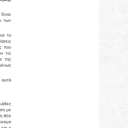
 Είναι
ι των
ια το
ρήσεις
ς που
ν τις
α της
μένως
α αυτά
ιάδες
έση με
τη θέα
λεσμα
 και ο