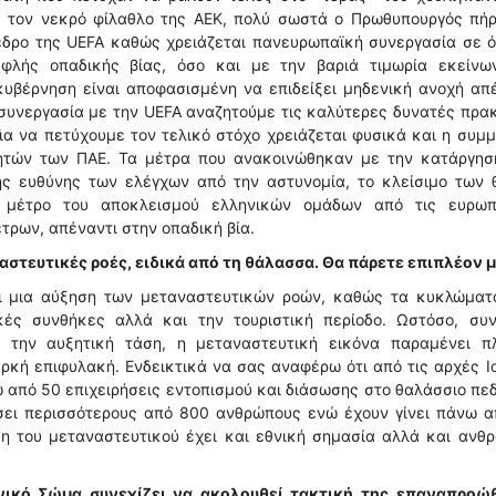
 τον νεκρό φίλαθλο της ΑΕΚ, πολύ σωστά ο Πρωθυπουργός πήρ
εδρο της UEFA καθώς χρειάζεται πανευρωπαϊκή συνεργασία σε ό
φλής οπαδικής βίας, όσο και με την βαριά τιμωρία εκείνω
κυβέρνηση είναι αποφασισμένη να επιδείξει μηδενική ανοχή απ
ε συνεργασία με την UEFA αναζητούμε τις καλύτερες δυνατές πρα
Για να πετύχουμε τον τελικό στόχο χρειάζεται φυσικά και η συμ
τητών των ΠΑΕ. Τα μέτρα που ανακοινώθηκαν με την κατάργησ
ς ευθύνης των ελέγχων από την αστυνομία, το κλείσιμο των 
 μέτρο του αποκλεισμού ελληνικών ομάδων από τις ευρωπ
τρων, απέναντι στην οπαδική βία.
αστευτικές ροές, ειδικά από τη θάλασσα. Θα πάρετε επιπλέον μ
αι μια αύξηση των μεταναστευτικών ροών, καθώς τα κυκλώματ
κές συνθήκες αλλά και την τουριστική περίοδο. Ωστόσο, συν
 την αυξητική τάση, η μεταναστευτική εικόνα παραμένει π
αρκή επιφυλακή. Ενδεικτικά να σας αναφέρω ότι από τις αρχές Ι
 από 50 επιχειρήσεις εντοπισμού και διάσωσης στο θαλάσσιο πεδ
ώσει περισσότερους από 800 ανθρώπους ενώ έχουν γίνει πάνω 
ση του μεταναστευτικού έχει και εθνική σημασία αλλά και ανθ
νικό Σώμα συνεχίζει να ακολουθεί τακτική της επαναπροώ