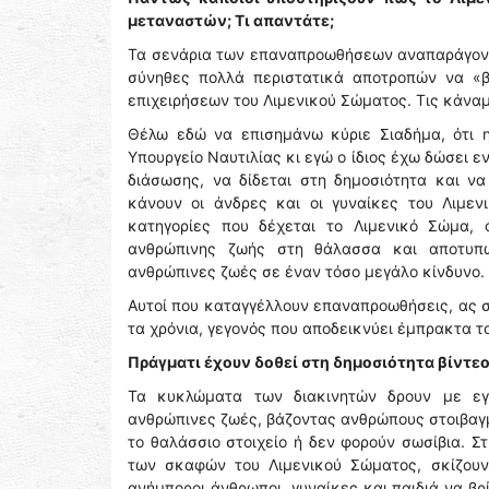
μεταναστών; Τι απαντάτε;
Τα σενάρια των επαναπροωθήσεων αναπαράγοντα
σύνηθες πολλά περιστατικά αποτροπών να «β
επιχειρήσεων του Λιμενικού Σώματος. Τις κάναμ
Θέλω εδώ να επισημάνω κύριε Σιαδήμα, ότι η
Υπουργείο Ναυτιλίας κι εγώ ο ίδιος έχω δώσει ε
διάσωσης, να δίδεται στη δημοσιότητα και ν
κάνουν οι άνδρες και οι γυναίκες του Λιμεν
κατηγορίες που δέχεται το Λιμενικό Σώμα, 
ανθρώπινης ζωής στη θάλασσα και αποτυπ
ανθρώπινες ζωές σε έναν τόσο μεγάλο κίνδυνο.
Αυτοί που καταγγέλλουν επαναπροωθήσεις, ας 
τα χρόνια, γεγονός που αποδεικνύει έμπρακτα το
Πράγματι έχουν δοθεί στη δημοσιότητα βίντεο
Τα κυκλώματα των διακινητών δρουν με εγκ
ανθρώπινες ζωές, βάζοντας ανθρώπους στοιβαγμ
το θαλάσσιο στοιχείο ή δεν φορούν σωσίβια. Σ
των σκαφών του Λιμενικού Σώματος, σκίζουν
ανήμποροι άνθρωποι, γυναίκες και παιδιά να βρ