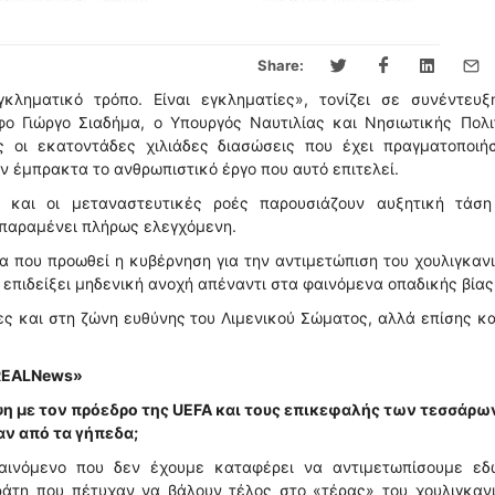
Share:
ληματικό τρόπο. Είναι εγκληματίες», τονίζει σε συνέντευξ
 Γιώργο Σιαδήμα, ο Υπουργός Ναυτιλίας και Νησιωτικής Πολιτ
ς οι εκατοντάδες χιλιάδες διασώσεις που έχει πραγματοποιήσ
ν έμπρακτα το ανθρωπιστικό έργο που αυτό επιτελεί.
 και οι μεταναστευτικές ροές παρουσιάζουν αυξητική τάση
 παραμένει πλήρως ελεγχόμενη.
α που προωθεί η κυβέρνηση για την αντιμετώπιση του χουλιγκαν
επιδείξει μηδενική ανοχή απέναντι στα φαινόμενα οπαδικής βίας
ες και στη ζώνη ευθύνης του Λιμενικού Σώματος, αλλά επίσης κα
«REALNews»
η με τον πρόεδρο της UEFA και τους επικεφαλής των τεσσάρω
αν από τα γήπεδα;
φαινόμενο που δεν έχουμε καταφέρει να αντιμετωπίσουμε εδ
ράτη που πέτυχαν να βάλουν τέλος στο «τέρας» του χουλιγκανι