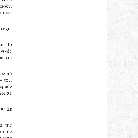
αρκών,
ραπούν
τέχει
η. Το
ενικές
ού και
φάλειά
ν του.
φορούν
χοι σε
ν; Σε
α της
υτικές
άμεση