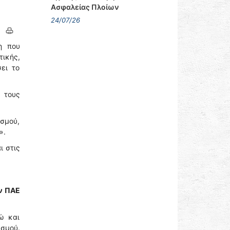
Ασφαλείας Πλοίων
24/07/26
η που
ικής,
ει το
 τους
ισμού,
».
ι στις
ν ΠΑΕ
ώ και
σμού.