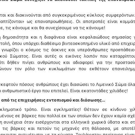
ι και διακινούνται από συγκεκριμένους κύκλους συμφερόντων.
απτίζονται» ως επαναπροωθήσεις. Οι αποτροπές είναι κομμάτ
ε, τις κάνουμε και θα συνεχίσουμε να τις κάνουμε!
 δημοσιότητα και η διαφάνεια είναι κεφαλαιώδους σημασίας γ
ντολή, όπου υπάρχει διαθέσιμο βιντεοσκοπημένο υλικό από επιχει
α γνωρίζει ο κόσμος τις άοκνες και υπεράνθρωπες προσπάθειε
ικού Σώματος. Είναι αυτές οι εικόνες λοιπόν που καταρρίπτου
ότι δήθεν πνίγει ανθρώπους και αδιαφορεί για την προστασί
ώνουν τον ρόλο των κυκλωμάτων που εκθέτουν επανειλημ
σκεφτούν πόσους ανθρώπους έχει διασώσει το Λιμενικό Σώμα όλ
 ανθρωπιστικό έργο που επιτελεί. Είναι εκατοντάδες χιλιάδες!
 από τις επιχειρήσεις εντοπισμού και διάσωσης…
ληματικό τρόπο. Είναι εγκληματίες! Θέτουν σε κίνδυνο χιλ
ένους σε βάρκες που πολλοί εκ των οποίων δεν έχουν καμία σχ
τη συνέχεια όταν εισέρχονται στα ελληνικά χωρικά ύδατα και σ
 τις βάρκες και πετούν τις μηχανές στη θάλασσα, με αποτέ
ίσκονται αντιμέτωποι με τα κύματα. Τουλάχιστον περίεργος είναι