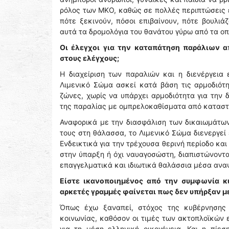
ρόλος των ΜΚΟ, καθώς σε πολλές περιπτώσεις έ
πότε ξεκινούν, πόσοι επιβαίνουν, πότε βουλι
αυτά τα δρομολόγια του θανάτου γύρω από τα οπ
Οι έλεγχοι για την καταπάτηση παράλιων 
στους ελέγχους;
Η διαχείριση των παραλιών και η διενέργεια
Λιμενικό Σώμα ασκεί κατά βάση τις αρμοδιότη
ζώνες, χωρίς να υπάρχει αρμοδιότητα για την 
της παραλίας με ομπρελοκαθίσματα από κατασ
Αναφορικά με την διασφάλιση των δικαιωμάτων
τους στη θάλασσα, το Λιμενικό Σώμα διενεργεί 
Ενδεικτικά για την τρέχουσα θερινή περίοδο κα
στην ύπαρξη ή όχι ναυαγοσώστη, διαπιστώνοντ
επαγγελματικά και ιδιωτικά θαλάσσια μέσα ανα
Είστε ικανοποιημένος από την συμφωνία κ
αρκετές γραμμές φαίνεται πως δεν υπήρξαν μ
Όπως έχω ξαναπεί, στόχος της κυβέρνησης 
κοινωνίας, καθόσον οι τιμές των ακτοπλοϊκών 
για τη μέση ελληνική οικογένεια. Και η πί