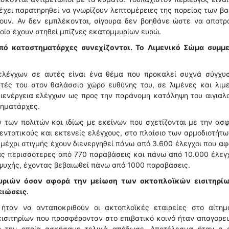
χει παρατηρηθεί να γνωρίζουν λεπτομέρειες της πορείας των β
άζουν. Αν δεν εμπλέκονται, σίγουρα δεν βοηθάνε ώστε να αποτ
οία έχουν στηθεί μπίζνες εκατομμυρίων ευρώ.
από καταστηματάρχες
συνεχίζονται. Το Λιμενικό Σώμα συμμε
 ελέγχων σε αυτές είναι ένα θέμα που προκαλεί συχνά σύγχυσ
τές του στον θαλάσσιο χώρο ευθύνης του, σε λιμένες και λιμ
διενέργεια ελέγχων ως προς την παράνομη κατάληψη του αιγιαλ
τηματάρχες.
 των πολιτών και ιδίως με εκείνων που σχετίζονται με την ασ
εντατικούς και εκτενείς ελέγχους, στο πλαίσιο των αρμοδιοτήτω
ι μέχρι στιγμής έχουν διενεργηθεί πάνω από 3.600 έλεγχοι που α
ας περισσότερες από 770 παραβάσεις και πάνω από 10.000 έλεγ
ψυχής, έχοντας βεβαιωθεί πάνω από 1000 παραβάσεις.
υριών όσον αφορά την μείωση των ακτοπλοϊκών εισιτηρίω
ειώσεις.
ήταν να ανταποκριθούν οι ακτοπλοϊκές εταιρείες στο αίτημ
εισιτηρίων που προσφέρονταν στο επιβατικό κοινό ήταν απαγορε
εση την οποία ασκήσαμε τελικά απέδωσε. Αποτέλεσμα ήταν η 