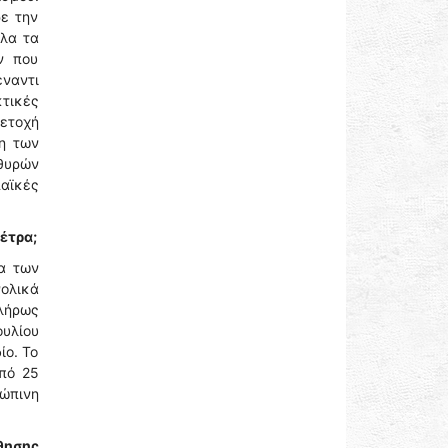
ε την
λα τα
ν που
έναντι
κτικές
μετοχή
η των
θυρών
αϊκές
έτρα;
α των
ολικά
λήρως
ουλίου
ίο. Το
από 25
ρώπινη
θησης