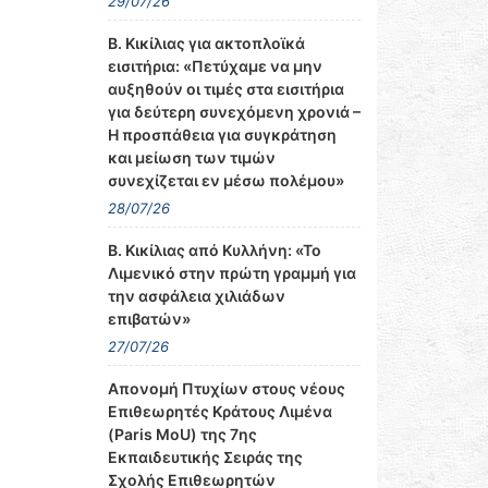
29/07/26
Β. Κικίλιας για ακτοπλοϊκά
εισιτήρια: «Πετύχαμε να μην
αυξηθούν οι τιμές στα εισιτήρια
για δεύτερη συνεχόμενη χρονιά –
Η προσπάθεια για συγκράτηση
και μείωση των τιμών
συνεχίζεται εν μέσω πολέμου»
28/07/26
Β. Κικίλιας από Κυλλήνη: «Το
Λιμενικό στην πρώτη γραμμή για
την ασφάλεια χιλιάδων
επιβατών»
27/07/26
Απονομή Πτυχίων στους νέους
Επιθεωρητές Κράτους Λιμένα
(Paris MoU) της 7ης
Εκπαιδευτικής Σειράς της
Σχολής Επιθεωρητών