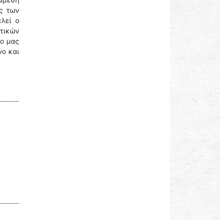
ς των
λεί ο
τικών
χο μας
νο και