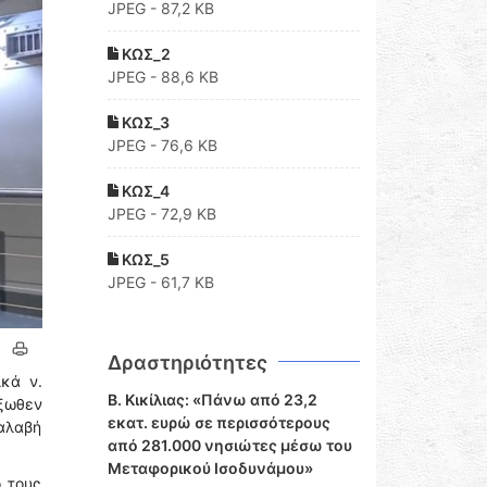
JPEG - 87,2 KB
ΚΩΣ_2
JPEG - 88,6 KB
ΚΩΣ_3
JPEG - 76,6 KB
ΚΩΣ_4
JPEG - 72,9 KB
ΚΩΣ_5
JPEG - 61,7 KB
Δραστηριότητες
κά ν.
Β. Κικίλιας: «Πάνω από 23,2
έξωθεν
εκατ. ευρώ σε περισσότερους
αλαβή
από 281.000 νησιώτες μέσω του
Μεταφορικού Ισοδυνάμου»
 τους