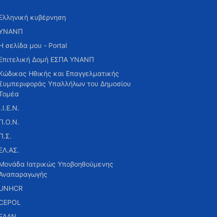
Ελληνική κυβέρνηση
ΥΝΑΝΠ
Η σελίδα μου - Portal
Επιτελική Δομή ΕΣΠΑ ΥΝΑΝΠ
Κώδικας Ηθικής και Επαγγελματικής
Συμπεριφοράς Υπαλλήλων του Δημοσίου
Τομέα
Ι.Ι.Ε.Ν.
Π.Ο.Ν.
Π.Σ.
ΕΛ.ΑΣ.
Μονάδα Ιατρικώς Υποβοηθούμενης
Αναπαραγωγής
UNHCR
CEPOL
ΕΑΑΝ