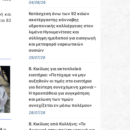
04/08/26
Κατάσχεση άνω των 92 κιλών
ή και
ακατέργαστης κάνναβης
και 82
υδροπονικής καλλιέργειας στον
λιμένα Ηγουμενίτσας και
σύλληψη ημεδαπού για εισαγωγή
και μεταφορά ναρκωτικών
ουσιών
29/07/26
Β. Κικίλιας για ακτοπλοϊκά
εισιτήρια: «Πετύχαμε να μην
αυξηθούν οι τιμές στα εισιτήρια
για δεύτερη συνεχόμενη χρονιά –
Η προσπάθεια για συγκράτηση
και μείωση των τιμών
συνεχίζεται εν μέσω πολέμου»
28/07/26
Β. Κικίλιας από Κυλλήνη: «Το
Α ν.
Λιμενικό στην πρώτη γραμμή για