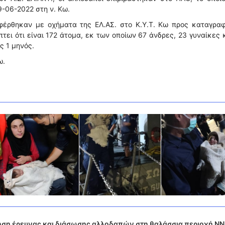
-06-2022 στη ν. Κω.
αφέρθηκαν με οχήματα της ΕΛ.ΑΣ. στο Κ.Υ.Τ. Κω προς καταγραφ
τει ότι είναι 172 άτομα, εκ των οποίων 67 άνδρες, 23 γυναίκες 
ς 1 μηνός.
ω.
ση έρευνας και διάσωσης αλλοδαπών στη θαλάσσια περιοχή ΝΝ