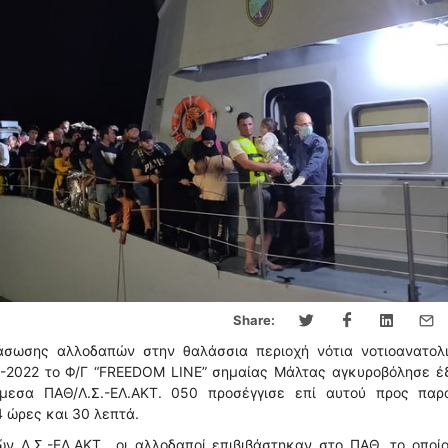
Share:
άσωσης αλλοδαπών στην θαλάσσια περιοχή νότια νοτιοανατολι
-06-2022 το Φ/Γ “FREEDOM LINE” σημαίας Μάλτας αγκυροβόλησε 
μεσα ΠΑΘ/Λ.Σ.-ΕΛ.ΑΚΤ. 050 προσέγγισε επί αυτού προς παρ
 ώρες και 30 λεπτά.
 Λ.Σ.-ΕΛ.ΑΚΤ., οι αλλοδαποί επιβιβάστηκαν στο ΠΑΘ, το οποίο