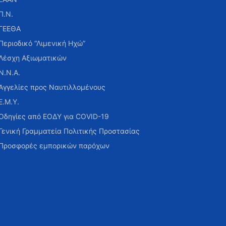
Π.Ν.
ΓΕΕΘΑ
Περιοδικό “Λιμενική Ηχώ”
Λέσχη Αξιωματικών
Ν.Ν.Α.
Αγγελίες προς Ναυτιλλομένους
Ε.Μ.Υ.
Οδηγίες από ΕΟΔΥ για COVID-19
Γενική Γραμματεία Πολιτικής Προστασίας
Προσφορές εμπορικών παρόχων