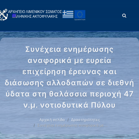
Συνέχεια ενημέρωσης
αναφορικά με ευρεία
επιχείρηση έρευνας και
διάσωσης αλλοδαπών σε διεθνή
ύδατα στη θαλάσσια περιοχή 47
ν.μ. νοτιοδυτικά Πύλου
Αρχική σελίδα
Δραστηριότητες
Συνέχεια ενημέρωσης αναφορικά με …