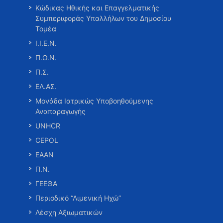
Κώδικας Ηθικής και Επαγγελματικής
Συμπεριφοράς Υπαλλήλων του Δημοσίου
Τομέα
Ι.Ι.Ε.Ν.
Π.Ο.Ν.
Π.Σ.
ΕΛ.ΑΣ.
Μονάδα Ιατρικώς Υποβοηθούμενης
Αναπαραγωγής
UNHCR
CEPOL
ΕΑΑΝ
Π.Ν.
ΓΕΕΘΑ
Περιοδικό “Λιμενική Ηχώ”
Λέσχη Αξιωματικών