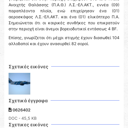
Ανοιχτής Θαλάσσης (Π.Α.Θ.) Λ.Σ.-ΕΛ.ΑΚΤ., εννέα (09)
παραπλέοντα πλοία, ενώ επιχείρησαν ένα (01)
αεροσκάφος Λ.Σ.-ΕΛ.ΑΚΤ. και ένα (01) ελικόπτερο Π.Α.
Σημειώνεται ότι οι καιρικές συνθήκες που επικρατούν
στην περιοχή είναι άνεμοι βορειοδυτικοί εντάσεως 4 BF.
Επίσης, γνωρίζεται ότι μέχρι στιγμής έχουν διασωθεί 104
αλλοδαποί και έχουν ανασυρθεί 82 σοροί.
Σχετικές εικόνες
Σχετικά έγγραφα
0626402
DOC
- 45,5 KB
Σχετικες εικόνες