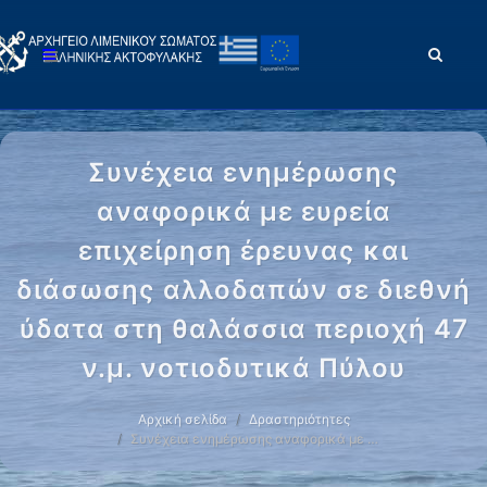
Συνέχεια ενημέρωσης
αναφορικά με ευρεία
επιχείρηση έρευνας και
διάσωσης αλλοδαπών σε διεθνή
ύδατα στη θαλάσσια περιοχή 47
ν.μ. νοτιοδυτικά Πύλου
Αρχική σελίδα
Δραστηριότητες
Συνέχεια ενημέρωσης αναφορικά με …