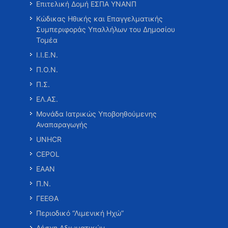
Επιτελική Δομή ΕΣΠΑ ΥΝΑΝΠ
Κώδικας Ηθικής και Επαγγελματικής
Συμπεριφοράς Υπαλλήλων του Δημοσίου
Τομέα
Ι.Ι.Ε.Ν.
Π.Ο.Ν.
Π.Σ.
ΕΛ.ΑΣ.
Μονάδα Ιατρικώς Υποβοηθούμενης
Αναπαραγωγής
UNHCR
CEPOL
ΕΑΑΝ
Π.Ν.
ΓΕΕΘΑ
Περιοδικό “Λιμενική Ηχώ”
Λέσχη Αξιωματικών